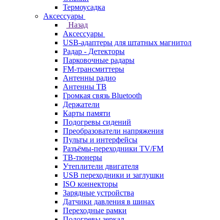
Термоусадка
Аксессуары
Назад
Аксессуары
USB-адаптеры для штатных магнитол
Радар - Детекторы
Парковочные радары
FM-трансмиттеры
Антенны радио
Антенны ТВ
Громкая связь Bluetooth
Держатели
Карты памяти
Подогревы сидений
Преобразователи напряжения
Пульты и интерфейсы
Разъёмы-переходники TV/FM
ТВ-тюнеры
Утеплители двигателя
USB переходники и заглушки
ISO коннекторы
Зарядные устройства
Датчики давления в шинах
Переходные рамки
Подогревы зеркал