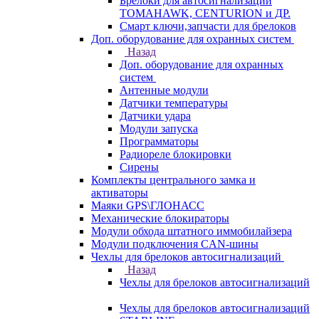
Брелоки для автосигнализаций
TOMAHAWK, CENTURION и ДР.
Смарт ключи,запчасти для брелоков
Доп. оборудование для охранных систем
Назад
Доп. оборудование для охранных
систем
Антенные модули
Датчики температуры
Датчики удара
Модули запуска
Программаторы
Радиореле блокировки
Сирены
Комплекты центрального замка и
активаторы
Маяки GPS\ГЛОНАСС
Механические блокираторы
Модули обхода штатного иммобилайзера
Модули подключения CAN-шины
Чехлы для брелоков автосигнализаций
Назад
Чехлы для брелоков автосигнализаций
Чехлы для брелоков автосигнализаций