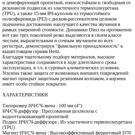
и демпфирующей пропиткой, износостойким и свободным от
резонансов подвесом из эластичного термополиуретана
(TPU), а также 15-мм ВЧ-куполом из термостойкого
полиэфиримида (PEI) с диском-рассеивателем целиком
подчинена достижению наилучшего качества звучания в
рамках умеренной стоимости. Динамики Dieci на протяжении
вот уже трех поколений резко выделяются в своем классе
чистым, выразительным и сочным звучанием во всех
регистрах, демонстрируя "фамильную принадлежность" к
вышестоящим сериям Hertz.
Благодаря тщательному подбору материалов, высокие
характеристики сохраняются в ходе длительного срока
эксплуатации, в т.ч. в суровых климатических условиях.
Усилена также защита от возможных внешних повреждений:
магнит прикрыт защитным резиновым колпаком, а корзина
имеет особо стойкое покрытие.
ХАРАКТЕРИСТИКИ
Типоразмер НЧ/СЧ-звена : 100 мм (4")
НЧ/СЧ-диффузор : Прессованная целлюлоза с
водоотталкивающей пропиткой
Подвес НЧ/СЧ-диффузора : Из эластичного термополиуретана
(TPU)
Магнит НЧ/СЧ-звена : Высокоэффективный ферритовый D70