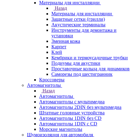
Материалы для инсталляции
Назад
Материалы для инсталляции
Защитные сетки (грилли)
Акустические терминалы
Инструменты для демонтажа и
установки
Змеиная кожа
Карпет
Клей
Кембрики и термоусадочные трубки
Подиумы для акустики
Проставочные кольца для динамиков
Саморезы под шестигранник
Кроссоверы
Автомагнитолы
Назад
Автомагнитолы
Автомагнитолы с мультимедиа
Автомагнитолы 2DIN без мультимедиа
Штатные головные устройства
Автомагнитолы 1DIN без CD
Автомагнитолы 1DIN с CD
Морские магнитолы
Шумоизоляция для автомобиля