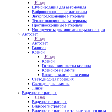
Назад
Шумоизоляция для автомобиля
Вибропоглощающие материалы
Звукопоглощающие материалы
Теплоизоляционные материалы
Противоскрипные материалы
Инструменты для монтажа шумоизоляции
Автосвет
Назад
Автосвет
Галоген
Ксенон
Назад
Ксенон
Готовые комплекты ксенона
Ксеноновые лампы
Блоки розжига для ксенона
Светодиодная проекция
Светодиодные лампы
Линзы
Видеорегистраторы
Назад
Видеорегистраторы
Видеорегистраторы
Видеорегистраторы в зеркале заднего вида