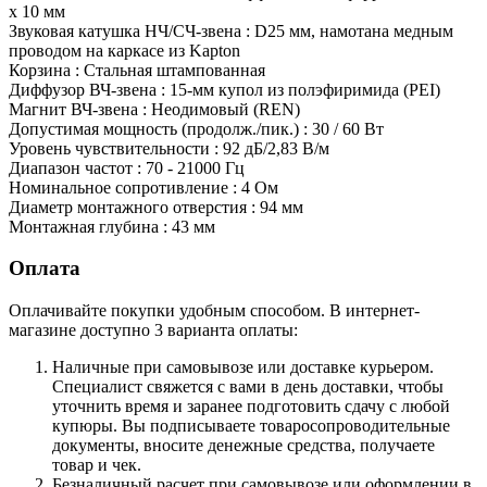
х 10 мм
Звуковая катушка НЧ/СЧ-звена : D25 мм, намотана медным
проводом на каркасе из Kapton
Корзина : Стальная штампованная
Диффузор ВЧ-звена : 15-мм купол из полэфиримида (PEI)
Магнит ВЧ-звена : Неодимовый (REN)
Допустимая мощность (продолж./пик.) : 30 / 60 Вт
Уровень чувствительности : 92 дБ/2,83 В/м
Диапазон частот : 70 - 21000 Гц
Номинальное сопротивление : 4 Ом
Диаметр монтажного отверстия : 94 мм
Монтажная глубина : 43 мм
Оплата
Оплачивайте покупки удобным способом. В интернет-
магазине доступно 3 варианта оплаты:
Наличные при самовывозе или доставке курьером.
Специалист свяжется с вами в день доставки, чтобы
уточнить время и заранее подготовить сдачу с любой
купюры. Вы подписываете товаросопроводительные
документы, вносите денежные средства, получаете
товар и чек.
Безналичный расчет при самовывозе или оформлении в