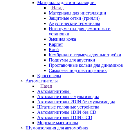
Материалы для инсталляции
Назад
Материалы для инсталляции
Защитные сетки (грилли)
Акустические терминалы
Инструменты для демонтажа и
установки
Змеиная кожа
Карпет
Клей
Кембрики и термоусадочные трубки
Подиумы для акустики
Проставочные кольца для динамиков
Саморезы под шестигранник
Кроссоверы
Автомагнитолы
Назад
Автомагнитолы
Автомагнитолы с мультимедиа
Автомагнитолы 2DIN без мультимедиа
Штатные головные устройства
Автомагнитолы 1DIN без CD
Автомагнитолы 1DIN с CD
Морские магнитолы
Шумоизоляция для автомобиля