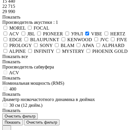
15 440
22 715
29 990
Показать
Производитель акустики
: 1
MOREL
FOCAL
ACV
JBL
PIONEER
УРАЛ
VIBE
HERTZ
EDGE
BLAUPUNKT
KENWOOD
JVC
FIVE
PROLOGY
SONY
BLAM
AIWA
ALPHARD
ALPINE
INFINITY
MYSTERY
PHOENIX GOLD
Показать все
Показать
Производитель сабвуфера
ACV
Показать
Номинальная мощность (RMS)
400
Показать
Диаметр низкочастотного динамика в дюймах
30 см (12 дюйм.)
Показать
Очистить фильтр
Показать
Очистить фильтр