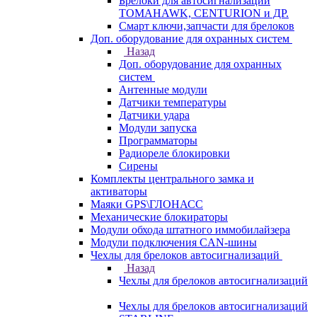
Брелоки для автосигнализаций
TOMAHAWK, CENTURION и ДР.
Смарт ключи,запчасти для брелоков
Доп. оборудование для охранных систем
Назад
Доп. оборудование для охранных
систем
Антенные модули
Датчики температуры
Датчики удара
Модули запуска
Программаторы
Радиореле блокировки
Сирены
Комплекты центрального замка и
активаторы
Маяки GPS\ГЛОНАСС
Механические блокираторы
Модули обхода штатного иммобилайзера
Модули подключения CAN-шины
Чехлы для брелоков автосигнализаций
Назад
Чехлы для брелоков автосигнализаций
Чехлы для брелоков автосигнализаций