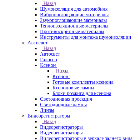
Назад
Шумоизоляция для автомобиля
Вибропоглощающие материалы
Звукопоглощающие материалы
Теплоизоляционные материалы
Противоскрипные материалы
Инструменты для монтажа шумоизоляции
Автосвет
Назад
Автосвет
Галоген
Ксенон
Назад
Ксенон
Готовые комплекты ксенона
Ксеноновые лампы
Блоки розжига для ксенона
Светодиодная проекция
Светодиодные лампы
Линзы
Видеорегистраторы
Назад
Видеорегистраторы
Видеорегистраторы
Видеорегистраторы в зеркале заднего вида