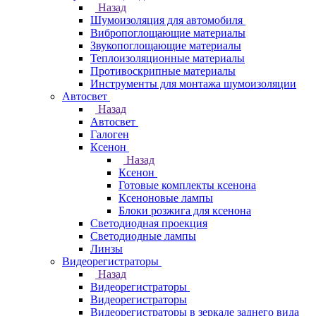
Назад
Шумоизоляция для автомобиля
Вибропоглощающие материалы
Звукопоглощающие материалы
Теплоизоляционные материалы
Противоскрипные материалы
Инструменты для монтажа шумоизоляции
Автосвет
Назад
Автосвет
Галоген
Ксенон
Назад
Ксенон
Готовые комплекты ксенона
Ксеноновые лампы
Блоки розжига для ксенона
Светодиодная проекция
Светодиодные лампы
Линзы
Видеорегистраторы
Назад
Видеорегистраторы
Видеорегистраторы
Видеорегистраторы в зеркале заднего вида