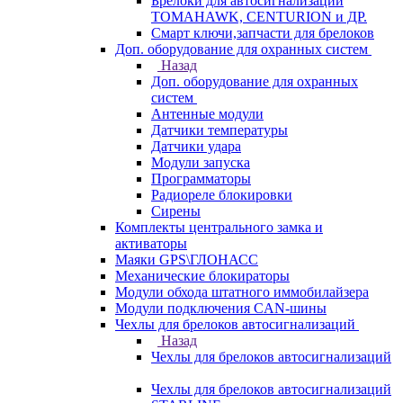
Брелоки для автосигнализаций
TOMAHAWK, CENTURION и ДР.
Смарт ключи,запчасти для брелоков
Доп. оборудование для охранных систем
Назад
Доп. оборудование для охранных
систем
Антенные модули
Датчики температуры
Датчики удара
Модули запуска
Программаторы
Радиореле блокировки
Сирены
Комплекты центрального замка и
активаторы
Маяки GPS\ГЛОНАСС
Механические блокираторы
Модули обхода штатного иммобилайзера
Модули подключения CAN-шины
Чехлы для брелоков автосигнализаций
Назад
Чехлы для брелоков автосигнализаций
Чехлы для брелоков автосигнализаций