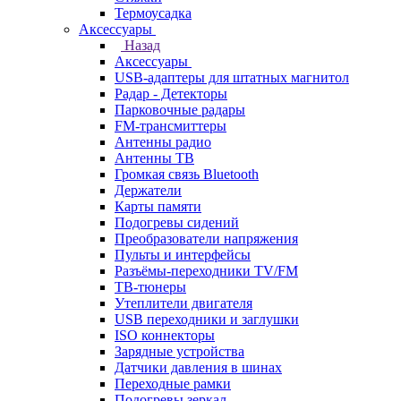
Термоусадка
Аксессуары
Назад
Аксессуары
USB-адаптеры для штатных магнитол
Радар - Детекторы
Парковочные радары
FM-трансмиттеры
Антенны радио
Антенны ТВ
Громкая связь Bluetooth
Держатели
Карты памяти
Подогревы сидений
Преобразователи напряжения
Пульты и интерфейсы
Разъёмы-переходники TV/FM
ТВ-тюнеры
Утеплители двигателя
USB переходники и заглушки
ISO коннекторы
Зарядные устройства
Датчики давления в шинах
Переходные рамки
Подогревы зеркал