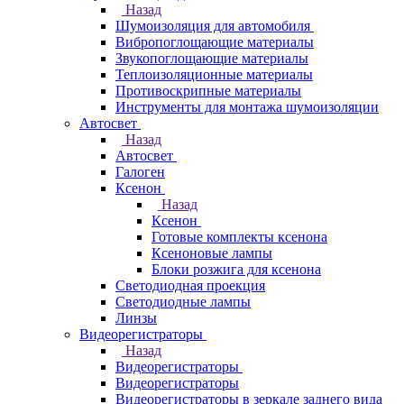
Назад
Шумоизоляция для автомобиля
Вибропоглощающие материалы
Звукопоглощающие материалы
Теплоизоляционные материалы
Противоскрипные материалы
Инструменты для монтажа шумоизоляции
Автосвет
Назад
Автосвет
Галоген
Ксенон
Назад
Ксенон
Готовые комплекты ксенона
Ксеноновые лампы
Блоки розжига для ксенона
Светодиодная проекция
Светодиодные лампы
Линзы
Видеорегистраторы
Назад
Видеорегистраторы
Видеорегистраторы
Видеорегистраторы в зеркале заднего вида