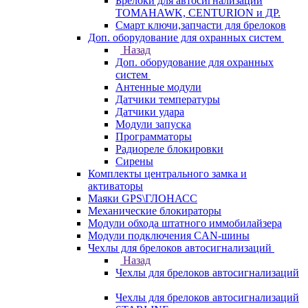
Брелоки для автосигнализаций
TOMAHAWK, CENTURION и ДР.
Смарт ключи,запчасти для брелоков
Доп. оборудование для охранных систем
Назад
Доп. оборудование для охранных
систем
Антенные модули
Датчики температуры
Датчики удара
Модули запуска
Программаторы
Радиореле блокировки
Сирены
Комплекты центрального замка и
активаторы
Маяки GPS\ГЛОНАСС
Механические блокираторы
Модули обхода штатного иммобилайзера
Модули подключения CAN-шины
Чехлы для брелоков автосигнализаций
Назад
Чехлы для брелоков автосигнализаций
Чехлы для брелоков автосигнализаций