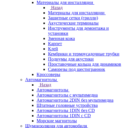
Материалы для инсталляции
Назад
Материалы для инсталляции
Защитные сетки (грилли)
Акустические терминалы
Инструменты для демонтажа и
установки
Змеиная кожа
Карпет
Клей
Кембрики и термоусадочные трубки
Подиумы для акустики
Проставочные кольца для динамиков
Саморезы под шестигранник
Кроссоверы
Автомагнитолы
Назад
Автомагнитолы
Автомагнитолы с мультимедиа
Автомагнитолы 2DIN без мультимедиа
Штатные головные устройства
Автомагнитолы 1DIN без CD
Автомагнитолы 1DIN с CD
Морские магнитолы
Шумоизоляция для автомобиля