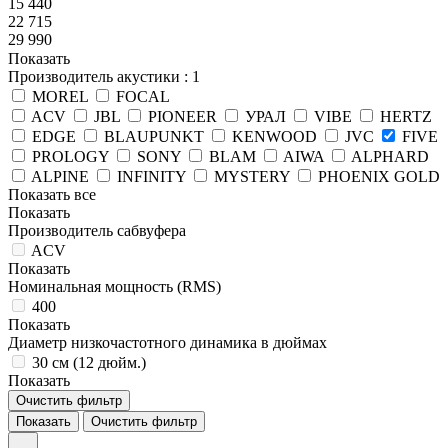
15 440
22 715
29 990
Показать
Производитель акустики
: 1
MOREL
FOCAL
ACV
JBL
PIONEER
УРАЛ
VIBE
HERTZ
EDGE
BLAUPUNKT
KENWOOD
JVC
FIVE
PROLOGY
SONY
BLAM
AIWA
ALPHARD
ALPINE
INFINITY
MYSTERY
PHOENIX GOLD
Показать все
Показать
Производитель сабвуфера
ACV
Показать
Номинальная мощность (RMS)
400
Показать
Диаметр низкочастотного динамика в дюймах
30 см (12 дюйм.)
Показать
Очистить фильтр
Показать
Очистить фильтр