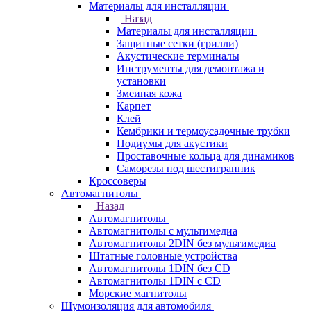
Материалы для инсталляции
Назад
Материалы для инсталляции
Защитные сетки (грилли)
Акустические терминалы
Инструменты для демонтажа и
установки
Змеиная кожа
Карпет
Клей
Кембрики и термоусадочные трубки
Подиумы для акустики
Проставочные кольца для динамиков
Саморезы под шестигранник
Кроссоверы
Автомагнитолы
Назад
Автомагнитолы
Автомагнитолы с мультимедиа
Автомагнитолы 2DIN без мультимедиа
Штатные головные устройства
Автомагнитолы 1DIN без CD
Автомагнитолы 1DIN с CD
Морские магнитолы
Шумоизоляция для автомобиля