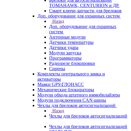
Брелоки для автосигнализаций
TOMAHAWK, CENTURION и ДР.
Смарт ключи,запчасти для брелоков
Доп. оборудование для охранных систем
Назад
Доп. оборудование для охранных
систем
Антенные модули
Датчики температуры
Датчики удара
Модули запуска
Программаторы
Радиореле блокировки
Сирены
Комплекты центрального замка и
активаторы
Маяки GPS\ГЛОНАСС
Механические блокираторы
Модули обхода штатного иммобилайзера
Модули подключения CAN-шины
Чехлы для брелоков автосигнализаций
Назад
Чехлы для брелоков автосигнализаций
Чехлы для брелоков автосигнализаций