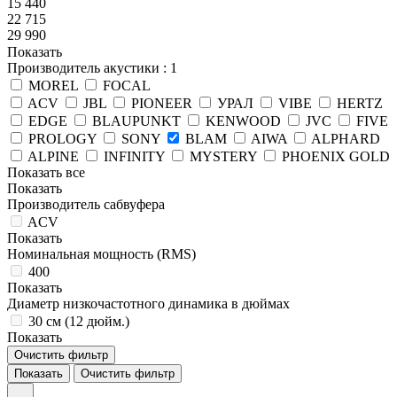
15 440
22 715
29 990
Показать
Производитель акустики
: 1
MOREL
FOCAL
ACV
JBL
PIONEER
УРАЛ
VIBE
HERTZ
EDGE
BLAUPUNKT
KENWOOD
JVC
FIVE
PROLOGY
SONY
BLAM
AIWA
ALPHARD
ALPINE
INFINITY
MYSTERY
PHOENIX GOLD
Показать все
Показать
Производитель сабвуфера
ACV
Показать
Номинальная мощность (RMS)
400
Показать
Диаметр низкочастотного динамика в дюймах
30 см (12 дюйм.)
Показать
Очистить фильтр
Показать
Очистить фильтр