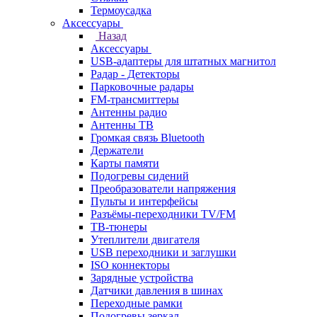
Термоусадка
Аксессуары
Назад
Аксессуары
USB-адаптеры для штатных магнитол
Радар - Детекторы
Парковочные радары
FM-трансмиттеры
Антенны радио
Антенны ТВ
Громкая связь Bluetooth
Держатели
Карты памяти
Подогревы сидений
Преобразователи напряжения
Пульты и интерфейсы
Разъёмы-переходники TV/FM
ТВ-тюнеры
Утеплители двигателя
USB переходники и заглушки
ISO коннекторы
Зарядные устройства
Датчики давления в шинах
Переходные рамки
Подогревы зеркал