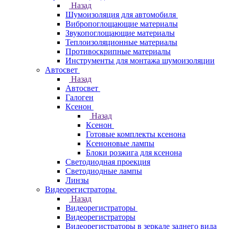
Назад
Шумоизоляция для автомобиля
Вибропоглощающие материалы
Звукопоглощающие материалы
Теплоизоляционные материалы
Противоскрипные материалы
Инструменты для монтажа шумоизоляции
Автосвет
Назад
Автосвет
Галоген
Ксенон
Назад
Ксенон
Готовые комплекты ксенона
Ксеноновые лампы
Блоки розжига для ксенона
Светодиодная проекция
Светодиодные лампы
Линзы
Видеорегистраторы
Назад
Видеорегистраторы
Видеорегистраторы
Видеорегистраторы в зеркале заднего вида