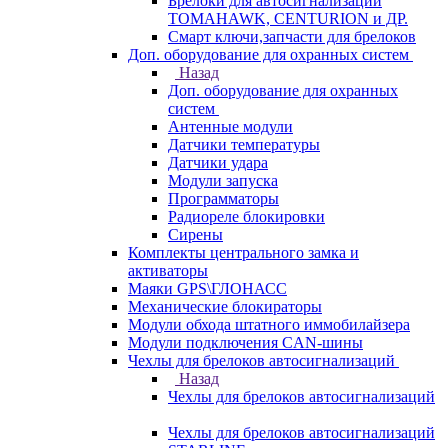
Брелоки для автосигнализаций
TOMAHAWK, CENTURION и ДР.
Смарт ключи,запчасти для брелоков
Доп. оборудование для охранных систем
Назад
Доп. оборудование для охранных
систем
Антенные модули
Датчики температуры
Датчики удара
Модули запуска
Программаторы
Радиореле блокировки
Сирены
Комплекты центрального замка и
активаторы
Маяки GPS\ГЛОНАСС
Механические блокираторы
Модули обхода штатного иммобилайзера
Модули подключения CAN-шины
Чехлы для брелоков автосигнализаций
Назад
Чехлы для брелоков автосигнализаций
Чехлы для брелоков автосигнализаций