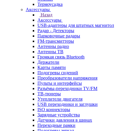
Термоусадка
Аксессуары
Назад
Аксессуары
USB-адаптеры для штатных магнитол
Радар - Детекторы
Парковочные радары
FM-трансмиттеры
Антенны радио
Антенны ТВ
Громкая связь Bluetooth
Держатели
Карты памяти
Подогревы сидений
Преобразователи напряжения
Пульты и интерфейсы
Разъёмы-переходники TV/FM
ТВ-тюнеры
Утеплители двигателя
USB переходники и заглушки
ISO коннекторы
Зарядные устройства
Датчики давления в шинах
Переходные рамки
Подогревы зеркал