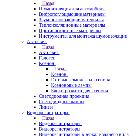
Назад
Шумоизоляция для автомобиля
Вибропоглощающие материалы
Звукопоглощающие материалы
Теплоизоляционные материалы
Противоскрипные материалы
Инструменты для монтажа шумоизоляции
Автосвет
Назад
Автосвет
Галоген
Ксенон
Назад
Ксенон
Готовые комплекты ксенона
Ксеноновые лампы
Блоки розжига для ксенона
Светодиодная проекция
Светодиодные лампы
Линзы
Видеорегистраторы
Назад
Видеорегистраторы
Видеорегистраторы
Видеорегистраторы в зеркале заднего вида