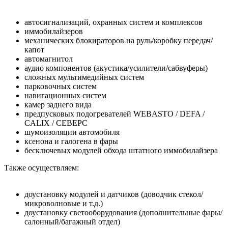
автосигнализаций, охранных систем и комплексов
иммобилайзеров
механических блокираторов на руль/коробку передач/
капот
автомагнитол
аудио компонентов (акустика/усилители/сабвуферы)
сложных мультимедийных систем
парковочных систем
навигационных систем
камер заднего вида
предпусковых подогревателей WEBASTO / DEFA /
CALIX / СЕВЕРС
шумоизоляции автомобиля
ксенона и галогена в фары
бесключевых модулей обхода штатного иммобилайзера
Также осуществляем:
доустановку модулей и датчиков (доводчик стекол/
микроволновые и т.д.)
доустановку светооборудования (дополнительные фары/
салонный/багажный отдел)