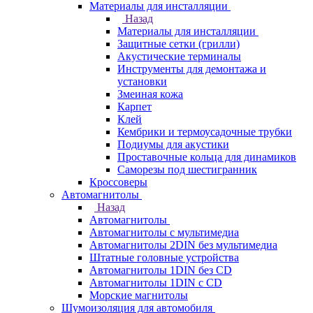
Материалы для инсталляции
Назад
Материалы для инсталляции
Защитные сетки (грилли)
Акустические терминалы
Инструменты для демонтажа и
установки
Змеиная кожа
Карпет
Клей
Кембрики и термоусадочные трубки
Подиумы для акустики
Проставочные кольца для динамиков
Саморезы под шестигранник
Кроссоверы
Автомагнитолы
Назад
Автомагнитолы
Автомагнитолы с мультимедиа
Автомагнитолы 2DIN без мультимедиа
Штатные головные устройства
Автомагнитолы 1DIN без CD
Автомагнитолы 1DIN с CD
Морские магнитолы
Шумоизоляция для автомобиля