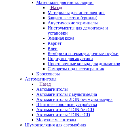
Материалы для инсталляции
Назад
Материалы для инсталляции
Защитные сетки (грилли)
Акустические терминалы
Инструменты для демонтажа и
установки
Змеиная кожа
Карпет
Клей
Кембрики и термоусадочные трубки
Подиумы для акустики
Проставочные кольца для динамиков
Саморезы под шестигранник
Кроссоверы
Автомагнитолы
Назад
Автомагнитолы
Автомагнитолы с мультимедиа
Автомагнитолы 2DIN без мультимедиа
Штатные головные устройства
Автомагнитолы 1DIN без CD
Автомагнитолы 1DIN с CD
Морские магнитолы
Шумоизоляция для автомобиля