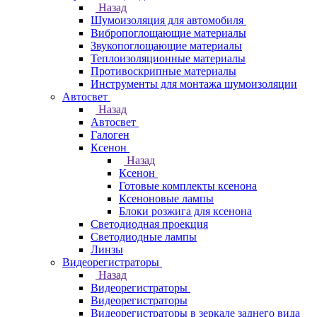
Назад
Шумоизоляция для автомобиля
Вибропоглощающие материалы
Звукопоглощающие материалы
Теплоизоляционные материалы
Противоскрипные материалы
Инструменты для монтажа шумоизоляции
Автосвет
Назад
Автосвет
Галоген
Ксенон
Назад
Ксенон
Готовые комплекты ксенона
Ксеноновые лампы
Блоки розжига для ксенона
Светодиодная проекция
Светодиодные лампы
Линзы
Видеорегистраторы
Назад
Видеорегистраторы
Видеорегистраторы
Видеорегистраторы в зеркале заднего вида