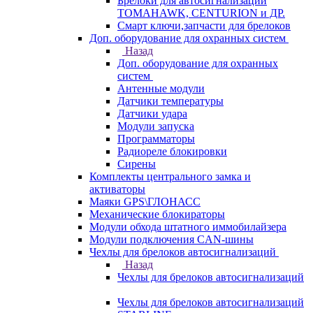
Брелоки для автосигнализаций
TOMAHAWK, CENTURION и ДР.
Смарт ключи,запчасти для брелоков
Доп. оборудование для охранных систем
Назад
Доп. оборудование для охранных
систем
Антенные модули
Датчики температуры
Датчики удара
Модули запуска
Программаторы
Радиореле блокировки
Сирены
Комплекты центрального замка и
активаторы
Маяки GPS\ГЛОНАСС
Механические блокираторы
Модули обхода штатного иммобилайзера
Модули подключения CAN-шины
Чехлы для брелоков автосигнализаций
Назад
Чехлы для брелоков автосигнализаций
Чехлы для брелоков автосигнализаций