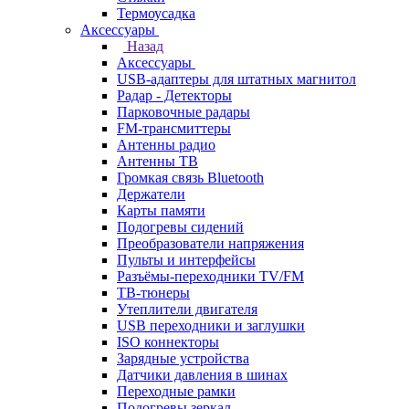
Термоусадка
Аксессуары
Назад
Аксессуары
USB-адаптеры для штатных магнитол
Радар - Детекторы
Парковочные радары
FM-трансмиттеры
Антенны радио
Антенны ТВ
Громкая связь Bluetooth
Держатели
Карты памяти
Подогревы сидений
Преобразователи напряжения
Пульты и интерфейсы
Разъёмы-переходники TV/FM
ТВ-тюнеры
Утеплители двигателя
USB переходники и заглушки
ISO коннекторы
Зарядные устройства
Датчики давления в шинах
Переходные рамки
Подогревы зеркал