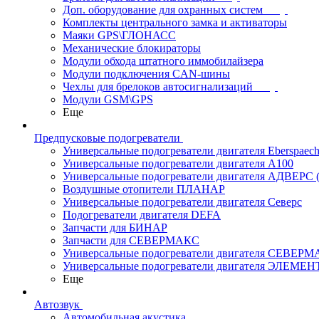
Доп. оборудование для охранных систем
Комплекты центрального замка и активаторы
Маяки GPS\ГЛОНАСС
Механические блокираторы
Модули обхода штатного иммобилайзера
Модули подключения CAN-шины
Чехлы для брелоков автосигнализаций
Модули GSM\GPS
Еще
Предпусковые подогреватели
Универсальные подогреватели двигателя Eberspaech
Универсальные подогреватели двигателя A100
Универсальные подогреватели двигателя АДВЕРС
Воздушные отопители ПЛАНАР
Универсальные подогреватели двигателя Северс
Подогреватели двигателя DEFA
Запчасти для БИНАР
Запчасти для СЕВЕРМАКС
Универсальные подогреватели двигателя СЕВЕР
Универсальные подогреватели двигателя ЭЛЕМЕН
Еще
Автозвук
Автомобильная акустика