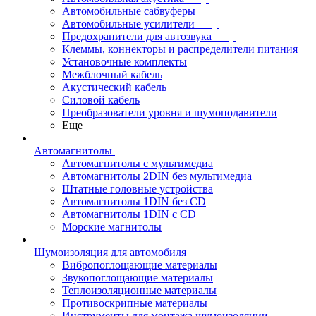
Автомобильные сабвуферы
Автомобильные усилители
Предохранители для автозвука
Клеммы, коннекторы и распределители питания
Установочные комплекты
Межблочный кабель
Акустический кабель
Силовой кабель
Преобразователи уровня и шумоподавители
Еще
Автомагнитолы
Автомагнитолы с мультимедиа
Автомагнитолы 2DIN без мультимедиа
Штатные головные устройства
Автомагнитолы 1DIN без CD
Автомагнитолы 1DIN с CD
Морские магнитолы
Шумоизоляция для автомобиля
Вибропоглощающие материалы
Звукопоглощающие материалы
Теплоизоляционные материалы
Противоскрипные материалы
Инструменты для монтажа шумоизоляции