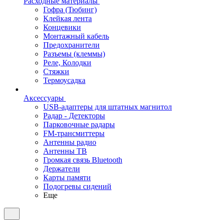
Расходные материалы
Гофра (Тюбинг)
Клейкая лента
Концевики
Монтажный кабель
Предохранители
Разъемы (клеммы)
Реле, Колодки
Стяжки
Термоусадка
Аксессуары
USB-адаптеры для штатных магнитол
Радар - Детекторы
Парковочные радары
FM-трансмиттеры
Антенны радио
Антенны ТВ
Громкая связь Bluetooth
Держатели
Карты памяти
Подогревы сидений
Еще