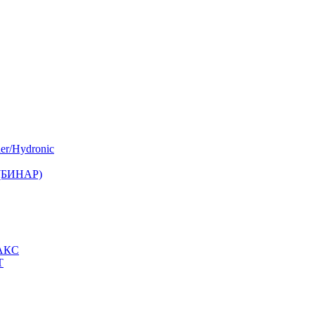
er/Hydronic
 (БИНАР)
МАКС
Т