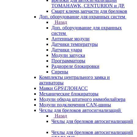
Брелоки для автосигнализаций
TOMAHAWK, CENTURION и ДР.
Смарт ключи,запчасти для брелоков
Доп. оборудование для охранных систем
Назад
Доп. оборудование для охранных
систем
Антенные модули
Датчики температуры
Датчики удара
Модули запуска
Программаторы
Радиореле блокировки
Сирены
Комплекты центрального замка и
активаторы
Маяки GPS\ГЛОНАСС
Механические блокираторы
Модули обхода штатного иммобилайзера
Модули подключения CAN-шины
Чехлы для брелоков автосигнализаций
Назад
Чехлы для брелоков автосигнализаций
Чехлы для брелоков автосигнализаций