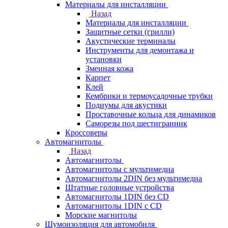
Материалы для инсталляции
Назад
Материалы для инсталляции
Защитные сетки (грилли)
Акустические терминалы
Инструменты для демонтажа и
установки
Змеиная кожа
Карпет
Клей
Кембрики и термоусадочные трубки
Подиумы для акустики
Проставочные кольца для динамиков
Саморезы под шестигранник
Кроссоверы
Автомагнитолы
Назад
Автомагнитолы
Автомагнитолы с мультимедиа
Автомагнитолы 2DIN без мультимедиа
Штатные головные устройства
Автомагнитолы 1DIN без CD
Автомагнитолы 1DIN с CD
Морские магнитолы
Шумоизоляция для автомобиля