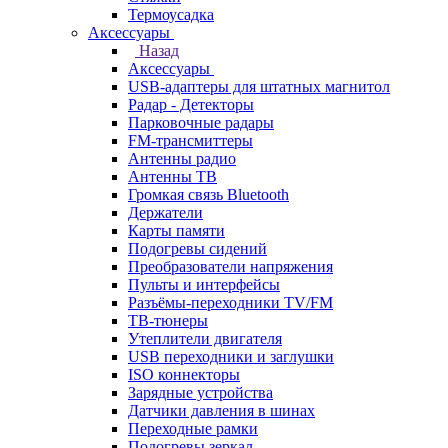
Термоусадка
Аксессуары
Назад
Аксессуары
USB-адаптеры для штатных магнитол
Радар - Детекторы
Парковочные радары
FM-трансмиттеры
Антенны радио
Антенны ТВ
Громкая связь Bluetooth
Держатели
Карты памяти
Подогревы сидений
Преобразователи напряжения
Пульты и интерфейсы
Разъёмы-переходники TV/FM
ТВ-тюнеры
Утеплители двигателя
USB переходники и заглушки
ISO коннекторы
Зарядные устройства
Датчики давления в шинах
Переходные рамки
Подогревы зеркал