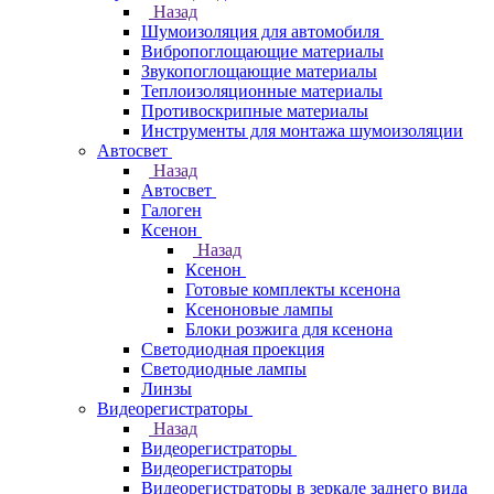
Назад
Шумоизоляция для автомобиля
Вибропоглощающие материалы
Звукопоглощающие материалы
Теплоизоляционные материалы
Противоскрипные материалы
Инструменты для монтажа шумоизоляции
Автосвет
Назад
Автосвет
Галоген
Ксенон
Назад
Ксенон
Готовые комплекты ксенона
Ксеноновые лампы
Блоки розжига для ксенона
Светодиодная проекция
Светодиодные лампы
Линзы
Видеорегистраторы
Назад
Видеорегистраторы
Видеорегистраторы
Видеорегистраторы в зеркале заднего вида