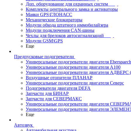
Доп. оборудование для охранных систем
Комплекты центрального замка и активаторы
Маяки GPS\ГЛОНАСС
Механические блокираторы
Модули обхода штатного иммобилайзера
Модули подключения CAN-шины
Чехлы для брелоков автосигнализаций
Модули GSM\GPS
Еще
Предпусковые подогреватели
Универсальные подогреватели двигателя Eberspaech
Универсальные подогреватели двигателя A100
Универсальные подогреватели двигателя АДВЕРС
Воздушные отопители ПЛАНАР
Универсальные подогреватели двигателя Северс
Подогреватели двигателя DEFA
Запчасти для БИНАР
Запчасти для СЕВЕРМАКС
Универсальные подогреватели двигателя СЕВЕР
Универсальные подогреватели двигателя ЭЛЕМЕН
Еще
Автозвук
Автомобильная акустика