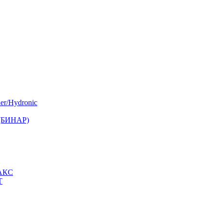
er/Hydronic
 (БИНАР)
МАКС
Т