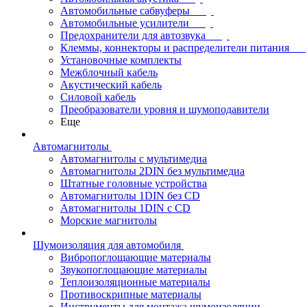
Автомобильные сабвуферы
Автомобильные усилители
Предохранители для автозвука
Клеммы, коннекторы и распределители питания
Установочные комплекты
Межблочный кабель
Акустический кабель
Силовой кабель
Преобразователи уровня и шумоподавители
Еще
Автомагнитолы
Автомагнитолы с мультимедиа
Автомагнитолы 2DIN без мультимедиа
Штатные головные устройства
Автомагнитолы 1DIN без CD
Автомагнитолы 1DIN с CD
Морские магнитолы
Шумоизоляция для автомобиля
Вибропоглощающие материалы
Звукопоглощающие материалы
Теплоизоляционные материалы
Противоскрипные материалы
Инструменты для монтажа шумоизоляции