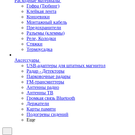
Расходные материалы
Гофра (Тюбинг)
Клейкая лента
Концевики
Монтажный кабель
Предохранители
Разъемы (клеммы)
Реле, Колодки
Стяжки
Термоусадка
Аксессуары
USB-адаптеры для штатных магнитол
Радар - Детекторы
Парковочные радары
FM-трансмиттеры
Антенны радио
Антенны ТВ
Громкая связь Bluetooth
Держатели
Карты памяти
Подогревы сидений
Еще