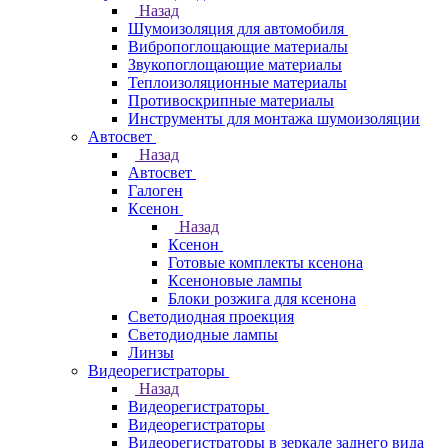
Назад
Шумоизоляция для автомобиля
Вибропоглощающие материалы
Звукопоглощающие материалы
Теплоизоляционные материалы
Противоскрипные материалы
Инструменты для монтажа шумоизоляции
Автосвет
Назад
Автосвет
Галоген
Ксенон
Назад
Ксенон
Готовые комплекты ксенона
Ксеноновые лампы
Блоки розжига для ксенона
Светодиодная проекция
Светодиодные лампы
Линзы
Видеорегистраторы
Назад
Видеорегистраторы
Видеорегистраторы
Видеорегистраторы в зеркале заднего вида