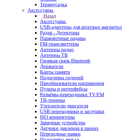
Термоусадка
Аксессуары
Назад
Аксессуары
USB-адаптеры для штатных магнитол
Радар - Детекторы
Парковочные радары
FM-трансмиттеры
Антенны радио
Антенны ТВ
Громкая связь Bluetooth
Держатели
Карты памяти
Подогревы сидений
Преобразователи напряжения
Пульты и интерфейсы
Разъёмы-переходники TV/FM
ТВ-тюнеры
Утеплители двигателя
USB переходники и заглушки
ISO коннекторы
Зарядные устройства
Датчики давления в шинах
Переходные рамки
Подогревы зеркал