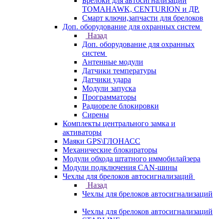
Брелоки для автосигнализаций
TOMAHAWK, CENTURION и ДР.
Смарт ключи,запчасти для брелоков
Доп. оборудование для охранных систем
Назад
Доп. оборудование для охранных
систем
Антенные модули
Датчики температуры
Датчики удара
Модули запуска
Программаторы
Радиореле блокировки
Сирены
Комплекты центрального замка и
активаторы
Маяки GPS\ГЛОНАСС
Механические блокираторы
Модули обхода штатного иммобилайзера
Модули подключения CAN-шины
Чехлы для брелоков автосигнализаций
Назад
Чехлы для брелоков автосигнализаций
Чехлы для брелоков автосигнализаций