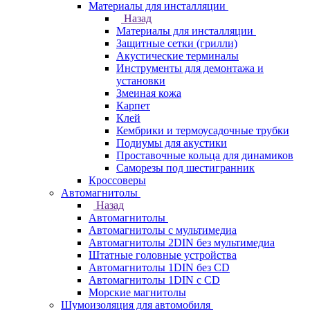
Материалы для инсталляции
Назад
Материалы для инсталляции
Защитные сетки (грилли)
Акустические терминалы
Инструменты для демонтажа и
установки
Змеиная кожа
Карпет
Клей
Кембрики и термоусадочные трубки
Подиумы для акустики
Проставочные кольца для динамиков
Саморезы под шестигранник
Кроссоверы
Автомагнитолы
Назад
Автомагнитолы
Автомагнитолы с мультимедиа
Автомагнитолы 2DIN без мультимедиа
Штатные головные устройства
Автомагнитолы 1DIN без CD
Автомагнитолы 1DIN с CD
Морские магнитолы
Шумоизоляция для автомобиля