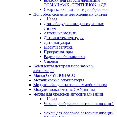
Брелоки для автосигнализаций
TOMAHAWK, CENTURION и ДР.
Смарт ключи,запчасти для брелоков
Доп. оборудование для охранных систем
Назад
Доп. оборудование для охранных
систем
Антенные модули
Датчики температуры
Датчики удара
Модули запуска
Программаторы
Радиореле блокировки
Сирены
Комплекты центрального замка и
активаторы
Маяки GPS\ГЛОНАСС
Механические блокираторы
Модули обхода штатного иммобилайзера
Модули подключения CAN-шины
Чехлы для брелоков автосигнализаций
Назад
Чехлы для брелоков автосигнализаций
Чехлы для брелоков автосигнализаций