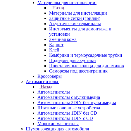
Материалы для инсталляции
Назад
Материалы для инсталляции
Защитные сетки (грилли)
Акустические терминалы
Инструменты для демонтажа и
установки
Змеиная кожа
Карпет
Клей
Кембрики и термоусадочные трубки
Подиумы для акустики
Проставочные кольца для динамиков
Саморезы под шестигранник
Кроссоверы
Автомагнитолы
Назад
Автомагнитолы
Автомагнитолы с мультимедиа
Автомагнитолы 2DIN без мультимедиа
Штатные головные устройства
Автомагнитолы 1DIN без CD
Автомагнитолы 1DIN с CD
Морские магнитолы
Шумоизоляция для автомобиля