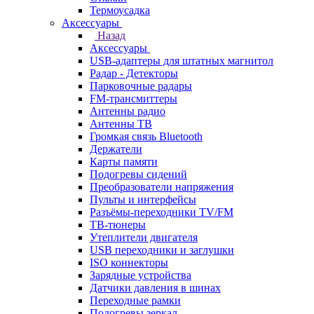
Термоусадка
Аксессуары
Назад
Аксессуары
USB-адаптеры для штатных магнитол
Радар - Детекторы
Парковочные радары
FM-трансмиттеры
Антенны радио
Антенны ТВ
Громкая связь Bluetooth
Держатели
Карты памяти
Подогревы сидений
Преобразователи напряжения
Пульты и интерфейсы
Разъёмы-переходники TV/FM
ТВ-тюнеры
Утеплители двигателя
USB переходники и заглушки
ISO коннекторы
Зарядные устройства
Датчики давления в шинах
Переходные рамки
Подогревы зеркал