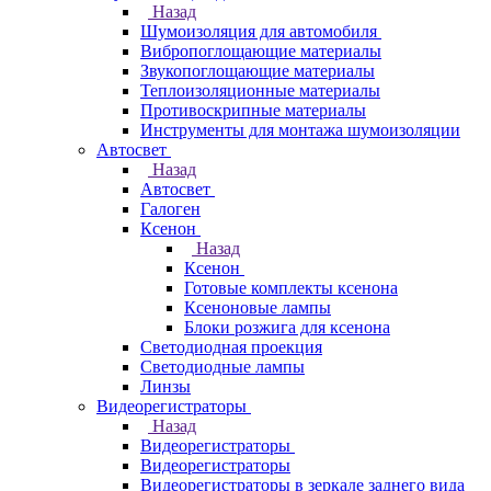
Назад
Шумоизоляция для автомобиля
Вибропоглощающие материалы
Звукопоглощающие материалы
Теплоизоляционные материалы
Противоскрипные материалы
Инструменты для монтажа шумоизоляции
Автосвет
Назад
Автосвет
Галоген
Ксенон
Назад
Ксенон
Готовые комплекты ксенона
Ксеноновые лампы
Блоки розжига для ксенона
Светодиодная проекция
Светодиодные лампы
Линзы
Видеорегистраторы
Назад
Видеорегистраторы
Видеорегистраторы
Видеорегистраторы в зеркале заднего вида