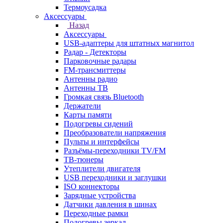
Термоусадка
Аксессуары
Назад
Аксессуары
USB-адаптеры для штатных магнитол
Радар - Детекторы
Парковочные радары
FM-трансмиттеры
Антенны радио
Антенны ТВ
Громкая связь Bluetooth
Держатели
Карты памяти
Подогревы сидений
Преобразователи напряжения
Пульты и интерфейсы
Разъёмы-переходники TV/FM
ТВ-тюнеры
Утеплители двигателя
USB переходники и заглушки
ISO коннекторы
Зарядные устройства
Датчики давления в шинах
Переходные рамки
Подогревы зеркал