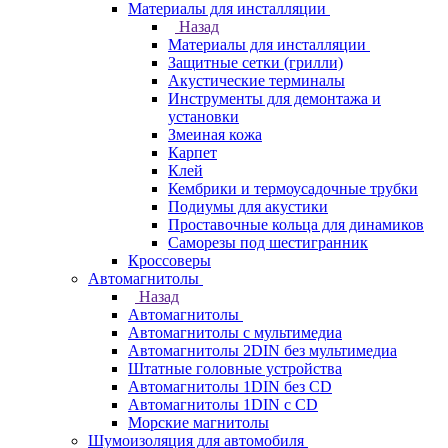
Материалы для инсталляции
Назад
Материалы для инсталляции
Защитные сетки (грилли)
Акустические терминалы
Инструменты для демонтажа и
установки
Змеиная кожа
Карпет
Клей
Кембрики и термоусадочные трубки
Подиумы для акустики
Проставочные кольца для динамиков
Саморезы под шестигранник
Кроссоверы
Автомагнитолы
Назад
Автомагнитолы
Автомагнитолы с мультимедиа
Автомагнитолы 2DIN без мультимедиа
Штатные головные устройства
Автомагнитолы 1DIN без CD
Автомагнитолы 1DIN с CD
Морские магнитолы
Шумоизоляция для автомобиля