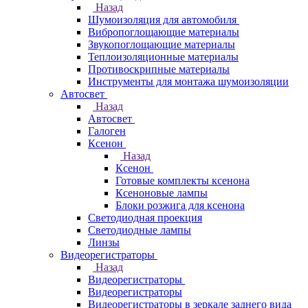
Назад
Шумоизоляция для автомобиля
Вибропоглощающие материалы
Звукопоглощающие материалы
Теплоизоляционные материалы
Противоскрипные материалы
Инструменты для монтажа шумоизоляции
Автосвет
Назад
Автосвет
Галоген
Ксенон
Назад
Ксенон
Готовые комплекты ксенона
Ксеноновые лампы
Блоки розжига для ксенона
Светодиодная проекция
Светодиодные лампы
Линзы
Видеорегистраторы
Назад
Видеорегистраторы
Видеорегистраторы
Видеорегистраторы в зеркале заднего вида