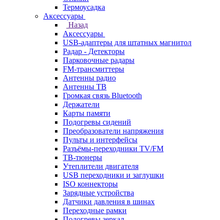
Термоусадка
Аксессуары
Назад
Аксессуары
USB-адаптеры для штатных магнитол
Радар - Детекторы
Парковочные радары
FM-трансмиттеры
Антенны радио
Антенны ТВ
Громкая связь Bluetooth
Держатели
Карты памяти
Подогревы сидений
Преобразователи напряжения
Пульты и интерфейсы
Разъёмы-переходники TV/FM
ТВ-тюнеры
Утеплители двигателя
USB переходники и заглушки
ISO коннекторы
Зарядные устройства
Датчики давления в шинах
Переходные рамки
Подогревы зеркал