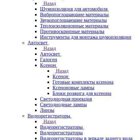
Назад
Шумоизоляция для автомобиля
Вибропоглощающие материалы
Звукопоглощающие материалы
Теплоизоляционные материалы
Противоскрипные материалы
Инструменты для монтажа шумоизоляции
Автосвет
Назад
Автосвет
Галоген
Ксенон
Назад
Ксенон
Готовые комплекты ксенона
Ксеноновые лампы
Блоки розжига для ксенона
Светодиодная проекция
Светодиодные лампы
Линзы
Видеорегистраторы
Назад
Видеорегистраторы
Видеорегистраторы
Видеорегистраторы в зеркале заднего вида