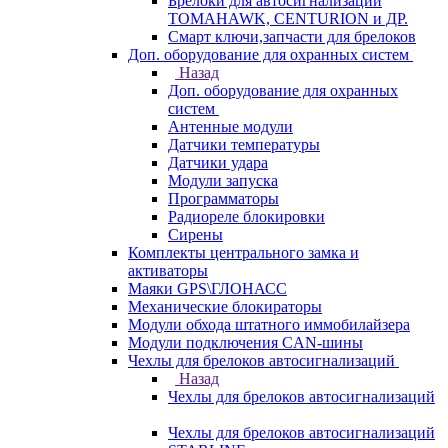
Брелоки для автосигнализаций
TOMAHAWK, CENTURION и ДР.
Смарт ключи,запчасти для брелоков
Доп. оборудование для охранных систем
Назад
Доп. оборудование для охранных
систем
Антенные модули
Датчики температуры
Датчики удара
Модули запуска
Программаторы
Радиореле блокировки
Сирены
Комплекты центрального замка и
активаторы
Маяки GPS\ГЛОНАСС
Механические блокираторы
Модули обхода штатного иммобилайзера
Модули подключения CAN-шины
Чехлы для брелоков автосигнализаций
Назад
Чехлы для брелоков автосигнализаций
Чехлы для брелоков автосигнализаций