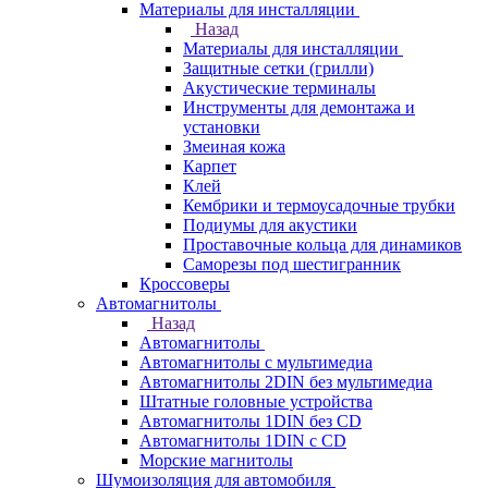
Материалы для инсталляции
Назад
Материалы для инсталляции
Защитные сетки (грилли)
Акустические терминалы
Инструменты для демонтажа и
установки
Змеиная кожа
Карпет
Клей
Кембрики и термоусадочные трубки
Подиумы для акустики
Проставочные кольца для динамиков
Саморезы под шестигранник
Кроссоверы
Автомагнитолы
Назад
Автомагнитолы
Автомагнитолы с мультимедиа
Автомагнитолы 2DIN без мультимедиа
Штатные головные устройства
Автомагнитолы 1DIN без CD
Автомагнитолы 1DIN с CD
Морские магнитолы
Шумоизоляция для автомобиля