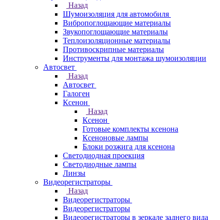
Назад
Шумоизоляция для автомобиля
Вибропоглощающие материалы
Звукопоглощающие материалы
Теплоизоляционные материалы
Противоскрипные материалы
Инструменты для монтажа шумоизоляции
Автосвет
Назад
Автосвет
Галоген
Ксенон
Назад
Ксенон
Готовые комплекты ксенона
Ксеноновые лампы
Блоки розжига для ксенона
Светодиодная проекция
Светодиодные лампы
Линзы
Видеорегистраторы
Назад
Видеорегистраторы
Видеорегистраторы
Видеорегистраторы в зеркале заднего вида