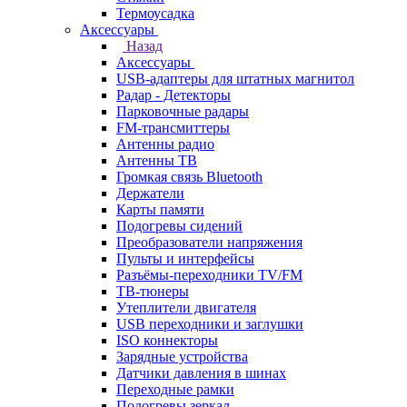
Термоусадка
Аксессуары
Назад
Аксессуары
USB-адаптеры для штатных магнитол
Радар - Детекторы
Парковочные радары
FM-трансмиттеры
Антенны радио
Антенны ТВ
Громкая связь Bluetooth
Держатели
Карты памяти
Подогревы сидений
Преобразователи напряжения
Пульты и интерфейсы
Разъёмы-переходники TV/FM
ТВ-тюнеры
Утеплители двигателя
USB переходники и заглушки
ISO коннекторы
Зарядные устройства
Датчики давления в шинах
Переходные рамки
Подогревы зеркал