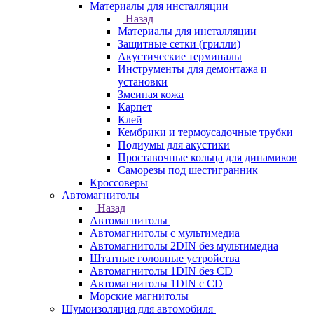
Материалы для инсталляции
Назад
Материалы для инсталляции
Защитные сетки (грилли)
Акустические терминалы
Инструменты для демонтажа и
установки
Змеиная кожа
Карпет
Клей
Кембрики и термоусадочные трубки
Подиумы для акустики
Проставочные кольца для динамиков
Саморезы под шестигранник
Кроссоверы
Автомагнитолы
Назад
Автомагнитолы
Автомагнитолы с мультимедиа
Автомагнитолы 2DIN без мультимедиа
Штатные головные устройства
Автомагнитолы 1DIN без CD
Автомагнитолы 1DIN с CD
Морские магнитолы
Шумоизоляция для автомобиля