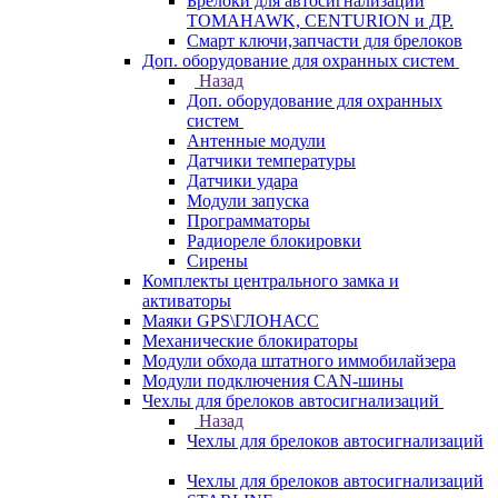
Брелоки для автосигнализаций
TOMAHAWK, CENTURION и ДР.
Смарт ключи,запчасти для брелоков
Доп. оборудование для охранных систем
Назад
Доп. оборудование для охранных
систем
Антенные модули
Датчики температуры
Датчики удара
Модули запуска
Программаторы
Радиореле блокировки
Сирены
Комплекты центрального замка и
активаторы
Маяки GPS\ГЛОНАСС
Механические блокираторы
Модули обхода штатного иммобилайзера
Модули подключения CAN-шины
Чехлы для брелоков автосигнализаций
Назад
Чехлы для брелоков автосигнализаций
Чехлы для брелоков автосигнализаций