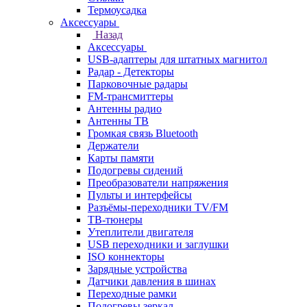
Термоусадка
Аксессуары
Назад
Аксессуары
USB-адаптеры для штатных магнитол
Радар - Детекторы
Парковочные радары
FM-трансмиттеры
Антенны радио
Антенны ТВ
Громкая связь Bluetooth
Держатели
Карты памяти
Подогревы сидений
Преобразователи напряжения
Пульты и интерфейсы
Разъёмы-переходники TV/FM
ТВ-тюнеры
Утеплители двигателя
USB переходники и заглушки
ISO коннекторы
Зарядные устройства
Датчики давления в шинах
Переходные рамки
Подогревы зеркал