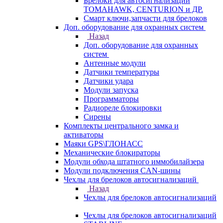
Брелоки для автосигнализаций
TOMAHAWK, CENTURION и ДР.
Смарт ключи,запчасти для брелоков
Доп. оборудование для охранных систем
Назад
Доп. оборудование для охранных
систем
Антенные модули
Датчики температуры
Датчики удара
Модули запуска
Программаторы
Радиореле блокировки
Сирены
Комплекты центрального замка и
активаторы
Маяки GPS\ГЛОНАСС
Механические блокираторы
Модули обхода штатного иммобилайзера
Модули подключения CAN-шины
Чехлы для брелоков автосигнализаций
Назад
Чехлы для брелоков автосигнализаций
Чехлы для брелоков автосигнализаций