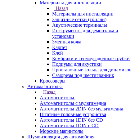
Материалы для инсталляции
Назад
Материалы для инсталляции
Защитные сетки (грилли)
Акустические терминалы
Инструменты для демонтажа и
установки
Змеиная кожа
Карпет
Клей
Кембрики и термоусадочные трубки
Подиумы для акустики
Проставочные кольца для динамиков
Саморезы под шестигранник
Кроссоверы
Автомагнитолы
Назад
Автомагнитолы
Автомагнитолы с мультимедиа
Автомагнитолы 2DIN без мультимедиа
Штатные головные устройства
Автомагнитолы 1DIN без CD
Автомагнитолы 1DIN с CD
Морские магнитолы
Шумоизоляция для автомобиля