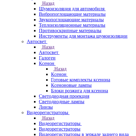
Назад
Шумоизоляция для автомобиля
Вибропоглощающие материалы
Звукопоглощающие материалы
Теплоизоляционные материалы
Противоскрипные материалы
Инструменты для монтажа шумоизоляции
Автосвет
Назад
Автосвет
Галоген
Ксенон
Назад
Ксенон
Готовые комплекты ксенона
Ксеноновые лампы
Блоки розжига для ксенона
Светодиодная проекция
Светодиодные лампы
Линзы
Видеорегистраторы
Назад
Видеорегистраторы
Видеорегистраторы
Видеорегистраторы в зеркале заднего вида