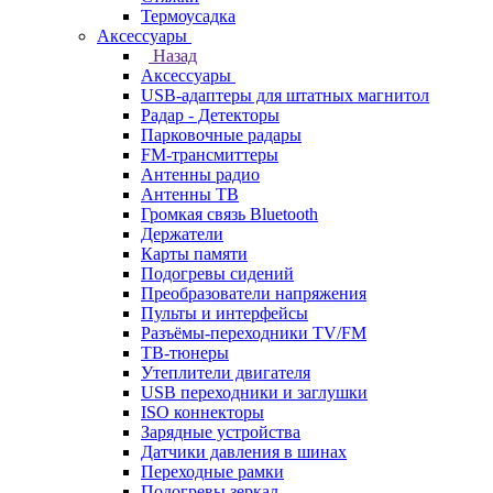
Термоусадка
Аксессуары
Назад
Аксессуары
USB-адаптеры для штатных магнитол
Радар - Детекторы
Парковочные радары
FM-трансмиттеры
Антенны радио
Антенны ТВ
Громкая связь Bluetooth
Держатели
Карты памяти
Подогревы сидений
Преобразователи напряжения
Пульты и интерфейсы
Разъёмы-переходники TV/FM
ТВ-тюнеры
Утеплители двигателя
USB переходники и заглушки
ISO коннекторы
Зарядные устройства
Датчики давления в шинах
Переходные рамки
Подогревы зеркал