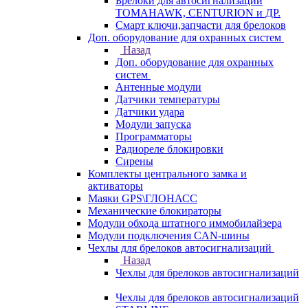
Брелоки для автосигнализаций
TOMAHAWK, CENTURION и ДР.
Смарт ключи,запчасти для брелоков
Доп. оборудование для охранных систем
Назад
Доп. оборудование для охранных
систем
Антенные модули
Датчики температуры
Датчики удара
Модули запуска
Программаторы
Радиореле блокировки
Сирены
Комплекты центрального замка и
активаторы
Маяки GPS\ГЛОНАСС
Механические блокираторы
Модули обхода штатного иммобилайзера
Модули подключения CAN-шины
Чехлы для брелоков автосигнализаций
Назад
Чехлы для брелоков автосигнализаций
Чехлы для брелоков автосигнализаций