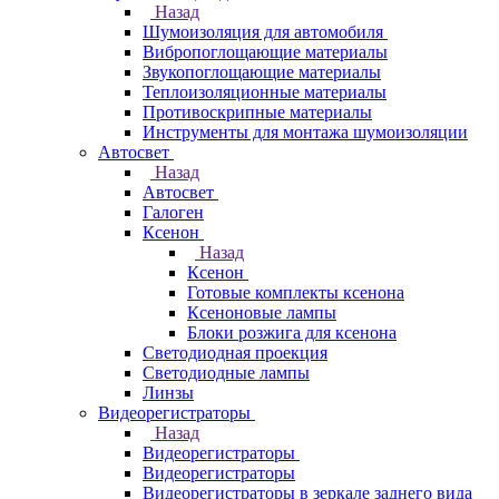
Назад
Шумоизоляция для автомобиля
Вибропоглощающие материалы
Звукопоглощающие материалы
Теплоизоляционные материалы
Противоскрипные материалы
Инструменты для монтажа шумоизоляции
Автосвет
Назад
Автосвет
Галоген
Ксенон
Назад
Ксенон
Готовые комплекты ксенона
Ксеноновые лампы
Блоки розжига для ксенона
Светодиодная проекция
Светодиодные лампы
Линзы
Видеорегистраторы
Назад
Видеорегистраторы
Видеорегистраторы
Видеорегистраторы в зеркале заднего вида