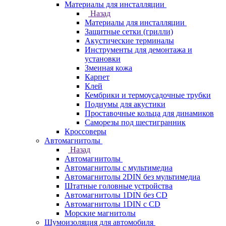
Материалы для инсталляции
Назад
Материалы для инсталляции
Защитные сетки (грилли)
Акустические терминалы
Инструменты для демонтажа и
установки
Змеиная кожа
Карпет
Клей
Кембрики и термоусадочные трубки
Подиумы для акустики
Проставочные кольца для динамиков
Саморезы под шестигранник
Кроссоверы
Автомагнитолы
Назад
Автомагнитолы
Автомагнитолы с мультимедиа
Автомагнитолы 2DIN без мультимедиа
Штатные головные устройства
Автомагнитолы 1DIN без CD
Автомагнитолы 1DIN с CD
Морские магнитолы
Шумоизоляция для автомобиля