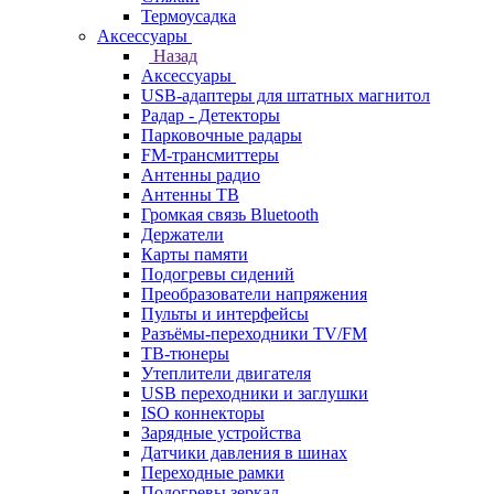
Термоусадка
Аксессуары
Назад
Аксессуары
USB-адаптеры для штатных магнитол
Радар - Детекторы
Парковочные радары
FM-трансмиттеры
Антенны радио
Антенны ТВ
Громкая связь Bluetooth
Держатели
Карты памяти
Подогревы сидений
Преобразователи напряжения
Пульты и интерфейсы
Разъёмы-переходники TV/FM
ТВ-тюнеры
Утеплители двигателя
USB переходники и заглушки
ISO коннекторы
Зарядные устройства
Датчики давления в шинах
Переходные рамки
Подогревы зеркал