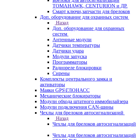
Брелоки для автосигнализаций
TOMAHAWK, CENTURION и ДР.
Смарт ключи,запчасти для брелоков
Доп. оборудование для охранных систем
Назад
Доп. оборудование для охранных
систем
Антенные модули
Датчики температуры
Датчики удара
Модули запуска
Программаторы
Радиореле блокировки
Сирены
Комплекты центрального замка и
активаторы
Маяки GPS\ГЛОНАСС
Механические блокираторы
Модули обхода штатного иммобилайзера
Модули подключения CAN-шины
Чехлы для брелоков автосигнализаций
Назад
Чехлы для брелоков автосигнализаций
Чехлы для брелоков автосигнализаций