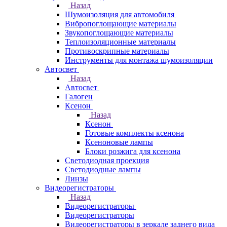
Назад
Шумоизоляция для автомобиля
Вибропоглощающие материалы
Звукопоглощающие материалы
Теплоизоляционные материалы
Противоскрипные материалы
Инструменты для монтажа шумоизоляции
Автосвет
Назад
Автосвет
Галоген
Ксенон
Назад
Ксенон
Готовые комплекты ксенона
Ксеноновые лампы
Блоки розжига для ксенона
Светодиодная проекция
Светодиодные лампы
Линзы
Видеорегистраторы
Назад
Видеорегистраторы
Видеорегистраторы
Видеорегистраторы в зеркале заднего вида