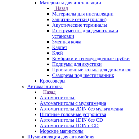
Материалы для инсталляции
Назад
Материалы для инсталляции
Защитные сетки (грилли)
Акустические терминалы
Инструменты для демонтажа и
установки
Змеиная кожа
Карпет
Клей
Кембрики и термоусадочные трубки
Подиумы для акустики
Проставочные кольца для динамиков
Саморезы под шестигранник
Кроссоверы
Автомагнитолы
Назад
Автомагнитолы
Автомагнитолы с мультимедиа
Автомагнитолы 2DIN без мультимедиа
Штатные головные устройства
Автомагнитолы 1DIN без CD
Автомагнитолы 1DIN с CD
Морские магнитолы
Шумоизоляция для автомобиля