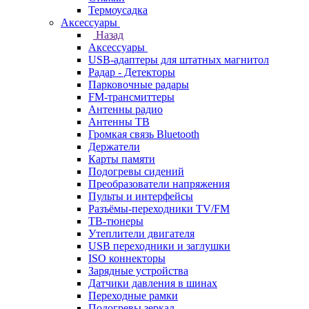
Термоусадка
Аксессуары
Назад
Аксессуары
USB-адаптеры для штатных магнитол
Радар - Детекторы
Парковочные радары
FM-трансмиттеры
Антенны радио
Антенны ТВ
Громкая связь Bluetooth
Держатели
Карты памяти
Подогревы сидений
Преобразователи напряжения
Пульты и интерфейсы
Разъёмы-переходники TV/FM
ТВ-тюнеры
Утеплители двигателя
USB переходники и заглушки
ISO коннекторы
Зарядные устройства
Датчики давления в шинах
Переходные рамки
Подогревы зеркал