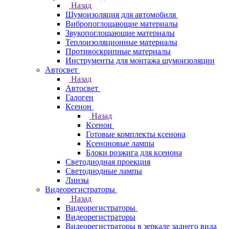
Назад
Шумоизоляция для автомобиля
Вибропоглощающие материалы
Звукопоглощающие материалы
Теплоизоляционные материалы
Противоскрипные материалы
Инструменты для монтажа шумоизоляции
Автосвет
Назад
Автосвет
Галоген
Ксенон
Назад
Ксенон
Готовые комплекты ксенона
Ксеноновые лампы
Блоки розжига для ксенона
Светодиодная проекция
Светодиодные лампы
Линзы
Видеорегистраторы
Назад
Видеорегистраторы
Видеорегистраторы
Видеорегистраторы в зеркале заднего вида