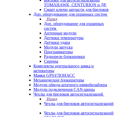
Брелоки для автосигнализаций
TOMAHAWK, CENTURION и ДР.
Смарт ключи,запчасти для брелоков
Доп. оборудование для охранных систем
Назад
Доп. оборудование для охранных
систем
Антенные модули
Датчики температуры
Датчики удара
Модули запуска
Программаторы
Радиореле блокировки
Сирены
Комплекты центрального замка и
активаторы
Маяки GPS\ГЛОНАСС
Механические блокираторы
Модули обхода штатного иммобилайзера
Модули подключения CAN-шины
Чехлы для брелоков автосигнализаций
Назад
Чехлы для брелоков автосигнализаций
Чехлы для брелоков автосигнализаций