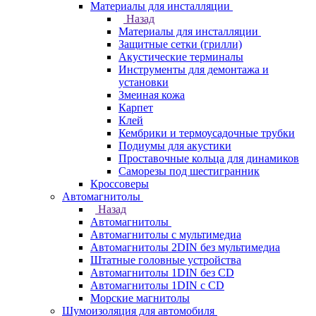
Материалы для инсталляции
Назад
Материалы для инсталляции
Защитные сетки (грилли)
Акустические терминалы
Инструменты для демонтажа и
установки
Змеиная кожа
Карпет
Клей
Кембрики и термоусадочные трубки
Подиумы для акустики
Проставочные кольца для динамиков
Саморезы под шестигранник
Кроссоверы
Автомагнитолы
Назад
Автомагнитолы
Автомагнитолы с мультимедиа
Автомагнитолы 2DIN без мультимедиа
Штатные головные устройства
Автомагнитолы 1DIN без CD
Автомагнитолы 1DIN с CD
Морские магнитолы
Шумоизоляция для автомобиля