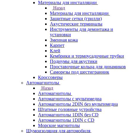
Материалы для инсталляции
Назад
Материалы для инсталляции
Защитные сетки (грилли)
Акустические терминалы
Инструменты для демонтажа и
установки
Змеиная кожа
Карпет
Клей
Кембрики и термоусадочные трубки
Подиумы для акустики
Проставочные кольца для динамиков
Саморезы под шестигранник
Кроссоверы
Автомагнитолы
Назад
Автомагнитолы
Автомагнитолы с мультимедиа
Автомагнитолы 2DIN без мультимедиа
Штатные головные устройства
Автомагнитолы 1DIN без CD
Автомагнитолы 1DIN с CD
Морские магнитолы
Шумоизоляция для автомобиля