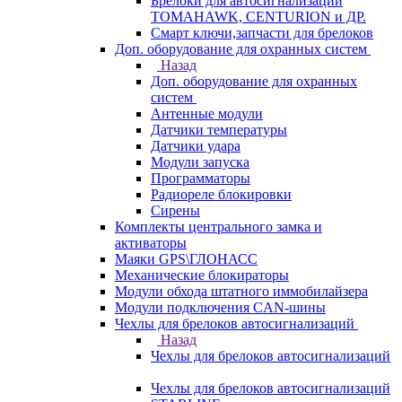
Брелоки для автосигнализаций
TOMAHAWK, CENTURION и ДР.
Смарт ключи,запчасти для брелоков
Доп. оборудование для охранных систем
Назад
Доп. оборудование для охранных
систем
Антенные модули
Датчики температуры
Датчики удара
Модули запуска
Программаторы
Радиореле блокировки
Сирены
Комплекты центрального замка и
активаторы
Маяки GPS\ГЛОНАСС
Механические блокираторы
Модули обхода штатного иммобилайзера
Модули подключения CAN-шины
Чехлы для брелоков автосигнализаций
Назад
Чехлы для брелоков автосигнализаций
Чехлы для брелоков автосигнализаций