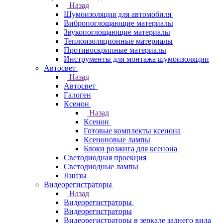
Назад
Шумоизоляция для автомобиля
Вибропоглощающие материалы
Звукопоглощающие материалы
Теплоизоляционные материалы
Противоскрипные материалы
Инструменты для монтажа шумоизоляции
Автосвет
Назад
Автосвет
Галоген
Ксенон
Назад
Ксенон
Готовые комплекты ксенона
Ксеноновые лампы
Блоки розжига для ксенона
Светодиодная проекция
Светодиодные лампы
Линзы
Видеорегистраторы
Назад
Видеорегистраторы
Видеорегистраторы
Видеорегистраторы в зеркале заднего вида