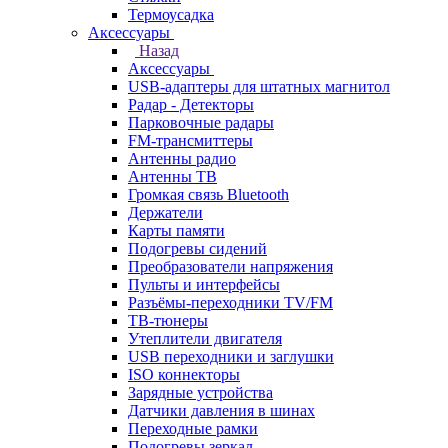
Термоусадка
Аксессуары
Назад
Аксессуары
USB-адаптеры для штатных магнитол
Радар - Детекторы
Парковочные радары
FM-трансмиттеры
Антенны радио
Антенны ТВ
Громкая связь Bluetooth
Держатели
Карты памяти
Подогревы сидений
Преобразователи напряжения
Пульты и интерфейсы
Разъёмы-переходники TV/FM
ТВ-тюнеры
Утеплители двигателя
USB переходники и заглушки
ISO коннекторы
Зарядные устройства
Датчики давления в шинах
Переходные рамки
Подогревы зеркал