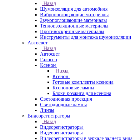
Назад
Шумоизоляция для автомобиля
Вибропоглощающие материалы
Звукопоглощающие материалы
Теплоизоляционные материалы
Противоскрипные материалы
Инструменты для монтажа шумоизоляции
Автосвет
Назад
Автосвет
Галоген
Ксенон
Назад
Ксенон
Готовые комплекты ксенона
Ксеноновые лампы
Блоки розжига для ксенона
Светодиодная проекция
Светодиодные лампы
Линзы
Видеорегистраторы
Назад
Видеорегистраторы
Видеорегистраторы
Видеорегистраторы в зеркале заднего вида