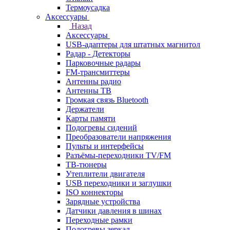
Термоусадка
Аксессуары
Назад
Аксессуары
USB-адаптеры для штатных магнитол
Радар - Детекторы
Парковочные радары
FM-трансмиттеры
Антенны радио
Антенны ТВ
Громкая связь Bluetooth
Держатели
Карты памяти
Подогревы сидений
Преобразователи напряжения
Пульты и интерфейсы
Разъёмы-переходники TV/FM
ТВ-тюнеры
Утеплители двигателя
USB переходники и заглушки
ISO коннекторы
Зарядные устройства
Датчики давления в шинах
Переходные рамки
Подогревы зеркал