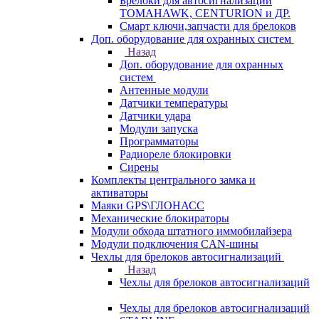
Брелоки для автосигнализаций
TOMAHAWK, CENTURION и ДР.
Смарт ключи,запчасти для брелоков
Доп. оборудование для охранных систем
Назад
Доп. оборудование для охранных
систем
Антенные модули
Датчики температуры
Датчики удара
Модули запуска
Программаторы
Радиореле блокировки
Сирены
Комплекты центрального замка и
активаторы
Маяки GPS\ГЛОНАСС
Механические блокираторы
Модули обхода штатного иммобилайзера
Модули подключения CAN-шины
Чехлы для брелоков автосигнализаций
Назад
Чехлы для брелоков автосигнализаций
Чехлы для брелоков автосигнализаций