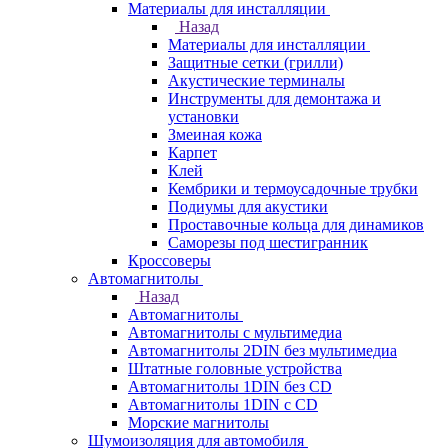
Материалы для инсталляции
Назад
Материалы для инсталляции
Защитные сетки (грилли)
Акустические терминалы
Инструменты для демонтажа и
установки
Змеиная кожа
Карпет
Клей
Кембрики и термоусадочные трубки
Подиумы для акустики
Проставочные кольца для динамиков
Саморезы под шестигранник
Кроссоверы
Автомагнитолы
Назад
Автомагнитолы
Автомагнитолы с мультимедиа
Автомагнитолы 2DIN без мультимедиа
Штатные головные устройства
Автомагнитолы 1DIN без CD
Автомагнитолы 1DIN с CD
Морские магнитолы
Шумоизоляция для автомобиля