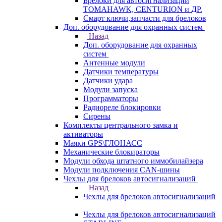
Брелоки для автосигнализаций
TOMAHAWK, CENTURION и ДР.
Смарт ключи,запчасти для брелоков
Доп. оборудование для охранных систем
Назад
Доп. оборудование для охранных
систем
Антенные модули
Датчики температуры
Датчики удара
Модули запуска
Программаторы
Радиореле блокировки
Сирены
Комплекты центрального замка и
активаторы
Маяки GPS\ГЛОНАСС
Механические блокираторы
Модули обхода штатного иммобилайзера
Модули подключения CAN-шины
Чехлы для брелоков автосигнализаций
Назад
Чехлы для брелоков автосигнализаций
Чехлы для брелоков автосигнализаций