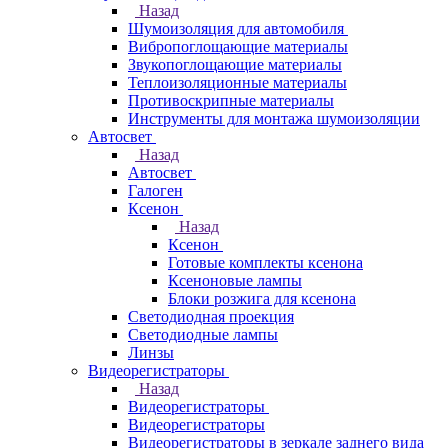
Назад
Шумоизоляция для автомобиля
Вибропоглощающие материалы
Звукопоглощающие материалы
Теплоизоляционные материалы
Противоскрипные материалы
Инструменты для монтажа шумоизоляции
Автосвет
Назад
Автосвет
Галоген
Ксенон
Назад
Ксенон
Готовые комплекты ксенона
Ксеноновые лампы
Блоки розжига для ксенона
Светодиодная проекция
Светодиодные лампы
Линзы
Видеорегистраторы
Назад
Видеорегистраторы
Видеорегистраторы
Видеорегистраторы в зеркале заднего вида