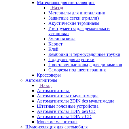
Материалы для инсталляции
Назад
Материалы для инсталляции
Защитные сетки (грилли)
Акустические терминалы
Инструменты для демонтажа и
установки
Змеиная кожа
Карпет
Клей
Кембрики и термоусадочные трубки
Подиумы для акустики
Проставочные кольца для динамиков
Саморезы под шестигранник
Кроссоверы
Автомагнитолы
Назад
Автомагнитолы
Автомагнитолы с мультимедиа
Автомагнитолы 2DIN без мультимедиа
Штатные головные устройства
Автомагнитолы 1DIN без CD
Автомагнитолы 1DIN с CD
Морские магнитолы
Шумоизоляция для автомобиля