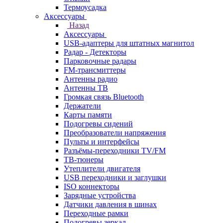
Термоусадка
Аксессуары
Назад
Аксессуары
USB-адаптеры для штатных магнитол
Радар - Детекторы
Парковочные радары
FM-трансмиттеры
Антенны радио
Антенны ТВ
Громкая связь Bluetooth
Держатели
Карты памяти
Подогревы сидений
Преобразователи напряжения
Пульты и интерфейсы
Разъёмы-переходники TV/FM
ТВ-тюнеры
Утеплители двигателя
USB переходники и заглушки
ISO коннекторы
Зарядные устройства
Датчики давления в шинах
Переходные рамки
Подогревы зеркал