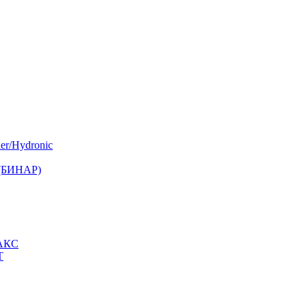
er/Hydronic
 (БИНАР)
МАКС
Т