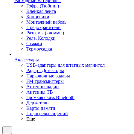
Расходные материалы
Гофра (Тюбинг)
Клейкая лента
Концевики
Монтажный кабель
Предохранители
Разъемы (клеммы)
Реле, Колодки
Стяжки
Термоусадка
Аксессуары
USB-адаптеры для штатных магнитол
Радар - Детекторы
Парковочные радары
FM-трансмиттеры
Антенны радио
Антенны ТВ
Громкая связь Bluetooth
Держатели
Карты памяти
Подогревы сидений
Еще