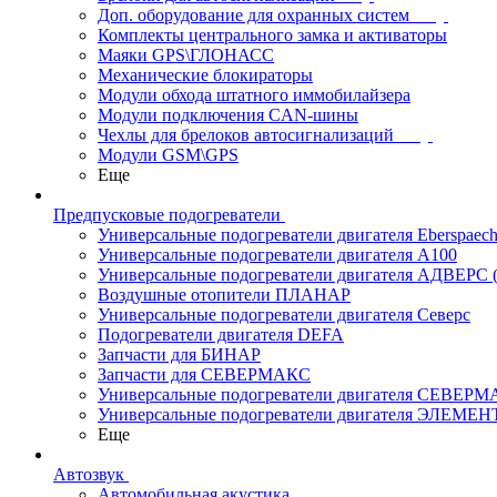
Доп. оборудование для охранных систем
Комплекты центрального замка и активаторы
Маяки GPS\ГЛОНАСС
Механические блокираторы
Модули обхода штатного иммобилайзера
Модули подключения CAN-шины
Чехлы для брелоков автосигнализаций
Модули GSM\GPS
Еще
Предпусковые подогреватели
Универсальные подогреватели двигателя Eberspaech
Универсальные подогреватели двигателя A100
Универсальные подогреватели двигателя АДВЕРС
Воздушные отопители ПЛАНАР
Универсальные подогреватели двигателя Северс
Подогреватели двигателя DEFA
Запчасти для БИНАР
Запчасти для СЕВЕРМАКС
Универсальные подогреватели двигателя СЕВЕР
Универсальные подогреватели двигателя ЭЛЕМЕН
Еще
Автозвук
Автомобильная акустика