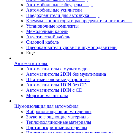
Автомобильные сабвуферы
Автомобильные усилители
Предохранители для автозвука
Клеммы, коннекторы и распределители питания
Установочные комплекты
Межблочный кабель
Акустический кабель
Силовой кабель
Преобразователи уровня и шумоподавители
Еще
Автомагнитолы
Автомагнитолы с мультимедиа
Автомагнитолы 2DIN без мультимедиа
Штатные головные устройства
Автомагнитолы 1DIN без CD
Автомагнитолы 1DIN с CD
Морские магнитолы
Шумоизоляция для автомобиля
Вибропоглощающие материалы
Звукопоглощающие материалы
Теплоизоляционные материалы
Противоскрипные материалы
Инструменты для монтажа шумоизоляции