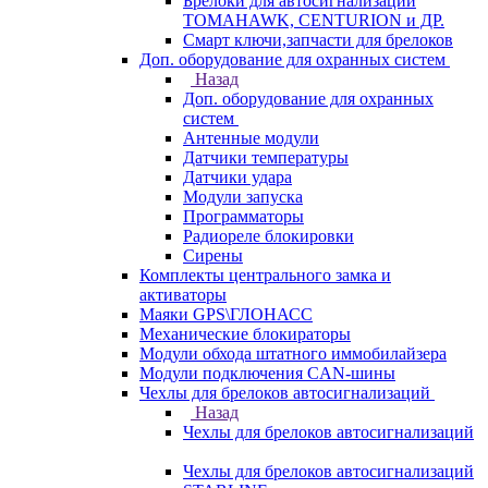
Брелоки для автосигнализаций
TOMAHAWK, CENTURION и ДР.
Смарт ключи,запчасти для брелоков
Доп. оборудование для охранных систем
Назад
Доп. оборудование для охранных
систем
Антенные модули
Датчики температуры
Датчики удара
Модули запуска
Программаторы
Радиореле блокировки
Сирены
Комплекты центрального замка и
активаторы
Маяки GPS\ГЛОНАСС
Механические блокираторы
Модули обхода штатного иммобилайзера
Модули подключения CAN-шины
Чехлы для брелоков автосигнализаций
Назад
Чехлы для брелоков автосигнализаций
Чехлы для брелоков автосигнализаций