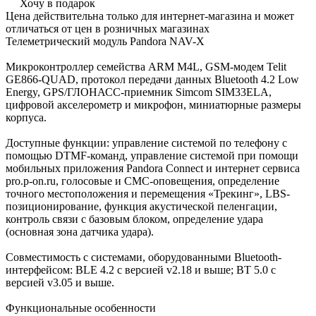
Хочу в подарок
Цена действительна только для интернет-магазина и может
отличаться от цен в розничных магазинах
Телеметрический модуль Pandora NAV-X
Микроконтроллер семейства ARM M4L, GSM-модем Telit
GE866-QUAD, протокол передачи данных Bluetooth 4.2 Low
Energy, GPS/ГЛОНАСС-приемник Simcom SIM33ELA,
цифровой акселерометр и микрофон, миниатюрные размеры
корпуса.
Доступные функции: управление системой по телефону с
помощью DTMF-команд, управление системой при помощи
мобильных приложения Pandora Connect и интернет сервиса
pro.p-on.ru, голосовые и СМС-оповещения, определение
точного местоположения и перемещения «Трекинг», LBS-
позиционирование, функция акустической пеленгации,
контроль связи с базовым блоком, определение удара
(основная зона датчика удара).
Совместимость с системами, оборудованными Bluetooth-
интерфейсом: BLE 4.2 с версией v2.18 и выше; BT 5.0 с
версией v3.05 и выше.
Функциональные особенности