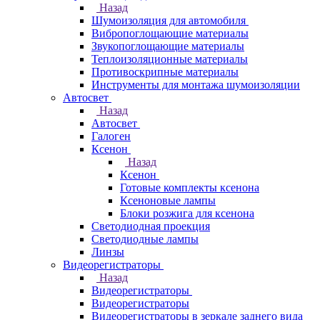
Назад
Шумоизоляция для автомобиля
Вибропоглощающие материалы
Звукопоглощающие материалы
Теплоизоляционные материалы
Противоскрипные материалы
Инструменты для монтажа шумоизоляции
Автосвет
Назад
Автосвет
Галоген
Ксенон
Назад
Ксенон
Готовые комплекты ксенона
Ксеноновые лампы
Блоки розжига для ксенона
Светодиодная проекция
Светодиодные лампы
Линзы
Видеорегистраторы
Назад
Видеорегистраторы
Видеорегистраторы
Видеорегистраторы в зеркале заднего вида