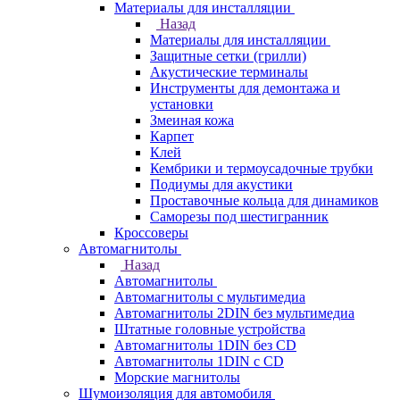
Материалы для инсталляции
Назад
Материалы для инсталляции
Защитные сетки (грилли)
Акустические терминалы
Инструменты для демонтажа и
установки
Змеиная кожа
Карпет
Клей
Кембрики и термоусадочные трубки
Подиумы для акустики
Проставочные кольца для динамиков
Саморезы под шестигранник
Кроссоверы
Автомагнитолы
Назад
Автомагнитолы
Автомагнитолы с мультимедиа
Автомагнитолы 2DIN без мультимедиа
Штатные головные устройства
Автомагнитолы 1DIN без CD
Автомагнитолы 1DIN с CD
Морские магнитолы
Шумоизоляция для автомобиля