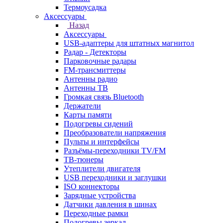
Термоусадка
Аксессуары
Назад
Аксессуары
USB-адаптеры для штатных магнитол
Радар - Детекторы
Парковочные радары
FM-трансмиттеры
Антенны радио
Антенны ТВ
Громкая связь Bluetooth
Держатели
Карты памяти
Подогревы сидений
Преобразователи напряжения
Пульты и интерфейсы
Разъёмы-переходники TV/FM
ТВ-тюнеры
Утеплители двигателя
USB переходники и заглушки
ISO коннекторы
Зарядные устройства
Датчики давления в шинах
Переходные рамки
Подогревы зеркал