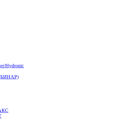
er/Hydronic
 (БИНАР)
МАКС
Т