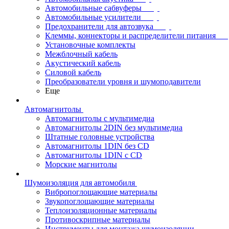
Автомобильные сабвуферы
Автомобильные усилители
Предохранители для автозвука
Клеммы, коннекторы и распределители питания
Установочные комплекты
Межблочный кабель
Акустический кабель
Силовой кабель
Преобразователи уровня и шумоподавители
Еще
Автомагнитолы
Автомагнитолы с мультимедиа
Автомагнитолы 2DIN без мультимедиа
Штатные головные устройства
Автомагнитолы 1DIN без CD
Автомагнитолы 1DIN с CD
Морские магнитолы
Шумоизоляция для автомобиля
Вибропоглощающие материалы
Звукопоглощающие материалы
Теплоизоляционные материалы
Противоскрипные материалы
Инструменты для монтажа шумоизоляции