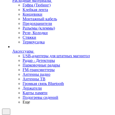
Расходные материалы
Гофра (Тюбинг)
Клейкая лента
Концевики
Монтажный кабель
Предохранители
Разъемы (клеммы)
Реле, Колодки
Стяжки
Термоусадка
Аксессуары
USB-адаптеры для штатных магнитол
Радар - Детекторы
Парковочные радары
FM-трансмиттеры
Антенны радио
Антенны ТВ
Громкая связь Bluetooth
Держатели
Карты памяти
Подогревы сидений
Еще