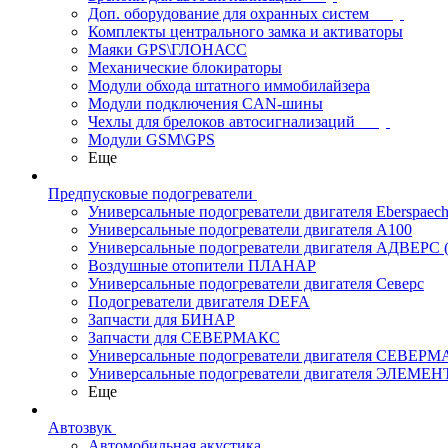
Доп. оборудование для охранных систем
Комплекты центрального замка и активаторы
Маяки GPS\ГЛОНАСС
Механические блокираторы
Модули обхода штатного иммобилайзера
Модули подключения CAN-шины
Чехлы для брелоков автосигнализаций
Модули GSM\GPS
Еще
Предпусковые подогреватели
Универсальные подогреватели двигателя Eberspaech
Универсальные подогреватели двигателя A100
Универсальные подогреватели двигателя АДВЕРС
Воздушные отопители ПЛАНАР
Универсальные подогреватели двигателя Северс
Подогреватели двигателя DEFA
Запчасти для БИНАР
Запчасти для СЕВЕРМАКС
Универсальные подогреватели двигателя СЕВЕР
Универсальные подогреватели двигателя ЭЛЕМЕН
Еще
Автозвук
Автомобильная акустика