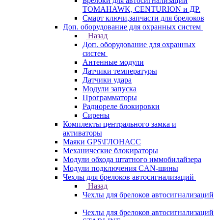
Брелоки для автосигнализаций
TOMAHAWK, CENTURION и ДР.
Смарт ключи,запчасти для брелоков
Доп. оборудование для охранных систем
Назад
Доп. оборудование для охранных
систем
Антенные модули
Датчики температуры
Датчики удара
Модули запуска
Программаторы
Радиореле блокировки
Сирены
Комплекты центрального замка и
активаторы
Маяки GPS\ГЛОНАСС
Механические блокираторы
Модули обхода штатного иммобилайзера
Модули подключения CAN-шины
Чехлы для брелоков автосигнализаций
Назад
Чехлы для брелоков автосигнализаций
Чехлы для брелоков автосигнализаций