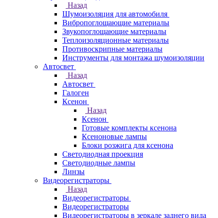
Назад
Шумоизоляция для автомобиля
Вибропоглощающие материалы
Звукопоглощающие материалы
Теплоизоляционные материалы
Противоскрипные материалы
Инструменты для монтажа шумоизоляции
Автосвет
Назад
Автосвет
Галоген
Ксенон
Назад
Ксенон
Готовые комплекты ксенона
Ксеноновые лампы
Блоки розжига для ксенона
Светодиодная проекция
Светодиодные лампы
Линзы
Видеорегистраторы
Назад
Видеорегистраторы
Видеорегистраторы
Видеорегистраторы в зеркале заднего вида