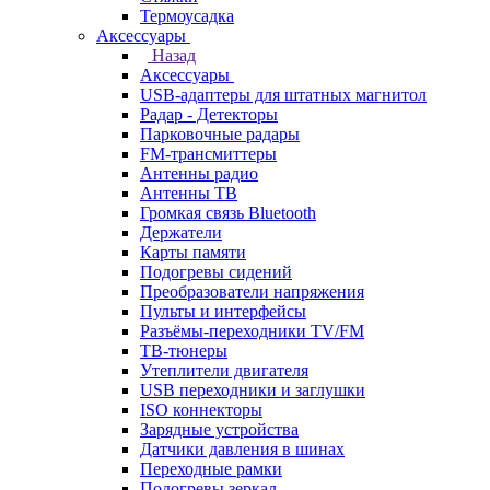
Термоусадка
Аксессуары
Назад
Аксессуары
USB-адаптеры для штатных магнитол
Радар - Детекторы
Парковочные радары
FM-трансмиттеры
Антенны радио
Антенны ТВ
Громкая связь Bluetooth
Держатели
Карты памяти
Подогревы сидений
Преобразователи напряжения
Пульты и интерфейсы
Разъёмы-переходники TV/FM
ТВ-тюнеры
Утеплители двигателя
USB переходники и заглушки
ISO коннекторы
Зарядные устройства
Датчики давления в шинах
Переходные рамки
Подогревы зеркал