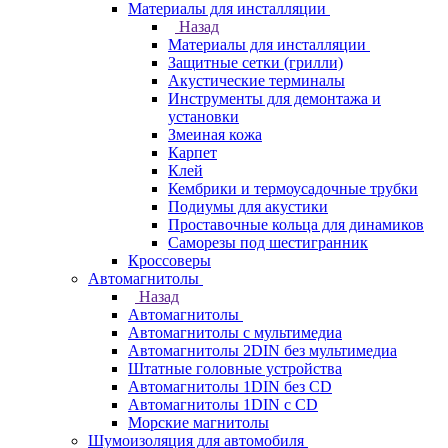
Материалы для инсталляции
Назад
Материалы для инсталляции
Защитные сетки (грилли)
Акустические терминалы
Инструменты для демонтажа и
установки
Змеиная кожа
Карпет
Клей
Кембрики и термоусадочные трубки
Подиумы для акустики
Проставочные кольца для динамиков
Саморезы под шестигранник
Кроссоверы
Автомагнитолы
Назад
Автомагнитолы
Автомагнитолы с мультимедиа
Автомагнитолы 2DIN без мультимедиа
Штатные головные устройства
Автомагнитолы 1DIN без CD
Автомагнитолы 1DIN с CD
Морские магнитолы
Шумоизоляция для автомобиля