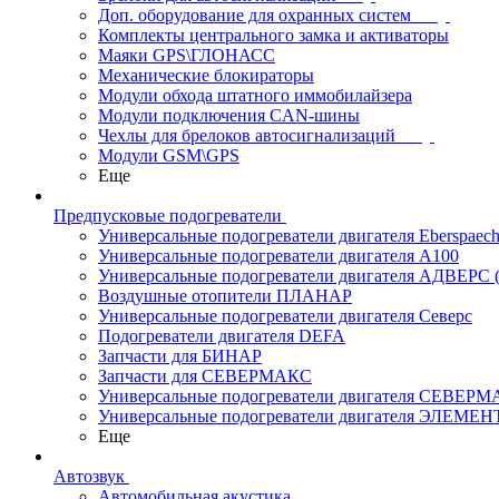
Доп. оборудование для охранных систем
Комплекты центрального замка и активаторы
Маяки GPS\ГЛОНАСС
Механические блокираторы
Модули обхода штатного иммобилайзера
Модули подключения CAN-шины
Чехлы для брелоков автосигнализаций
Модули GSM\GPS
Еще
Предпусковые подогреватели
Универсальные подогреватели двигателя Eberspaech
Универсальные подогреватели двигателя A100
Универсальные подогреватели двигателя АДВЕРС
Воздушные отопители ПЛАНАР
Универсальные подогреватели двигателя Северс
Подогреватели двигателя DEFA
Запчасти для БИНАР
Запчасти для СЕВЕРМАКС
Универсальные подогреватели двигателя СЕВЕР
Универсальные подогреватели двигателя ЭЛЕМЕН
Еще
Автозвук
Автомобильная акустика