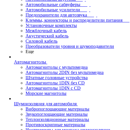
Автомобильные сабвуферы
Автомобильные усилители
Предохранители для автозвука
Клеммы, коннекторы и распределители питания
Установочные комплекты
Межблочный кабель
Акустический кабель
Силовой кабель
Преобразователи уровня и шумоподавители
Еще
Автомагнитолы
Автомагнитолы с мультимедиа
Автомагнитолы 2DIN без мультимедиа
Штатные головные устройства
Автомагнитолы 1DIN без CD
Автомагнитолы 1DIN с CD
Морские магнитолы
Шумоизоляция для автомобиля
Вибропоглощающие материалы
Звукопоглощающие материалы
Теплоизоляционные материалы
Противоскрипные материалы
Инструменты для монтажа шумоизоляции