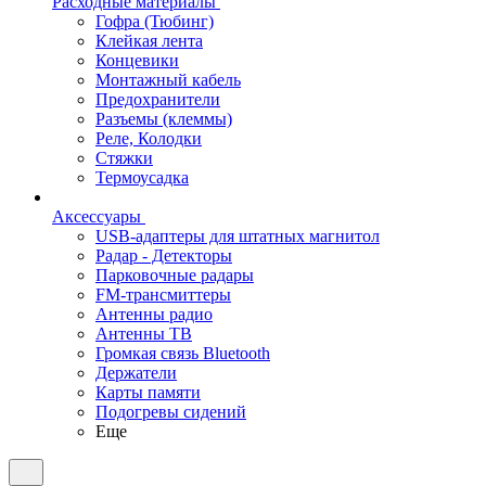
Расходные материалы
Гофра (Тюбинг)
Клейкая лента
Концевики
Монтажный кабель
Предохранители
Разъемы (клеммы)
Реле, Колодки
Стяжки
Термоусадка
Аксессуары
USB-адаптеры для штатных магнитол
Радар - Детекторы
Парковочные радары
FM-трансмиттеры
Антенны радио
Антенны ТВ
Громкая связь Bluetooth
Держатели
Карты памяти
Подогревы сидений
Еще