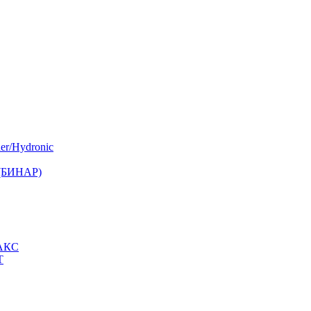
er/Hydronic
 (БИНАР)
МАКС
Т