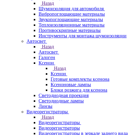
Назад
Шумоизоляция для автомобиля
Вибропоглощающие материалы
Звукопоглощающие материалы
Теплоизоляционные материалы
Противоскрипные материалы
Инструменты для монтажа шумоизоляции
Автосвет
Назад
Автосвет
Галоген
Ксенон
Назад
Ксенон
Готовые комплекты ксенона
Ксеноновые лампы
Блоки розжига для ксенона
Светодиодная проекция
Светодиодные лампы
Линзы
Видеорегистраторы
Назад
Видеорегистраторы
Видеорегистраторы
Видеорегистраторы в зеркале заднего вида