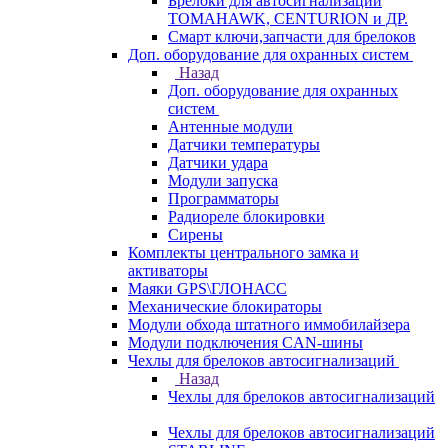
Брелоки для автосигнализаций
TOMAHAWK, CENTURION и ДР.
Смарт ключи,запчасти для брелоков
Доп. оборудование для охранных систем
Назад
Доп. оборудование для охранных
систем
Антенные модули
Датчики температуры
Датчики удара
Модули запуска
Программаторы
Радиореле блокировки
Сирены
Комплекты центрального замка и
активаторы
Маяки GPS\ГЛОНАСС
Механические блокираторы
Модули обхода штатного иммобилайзера
Модули подключения CAN-шины
Чехлы для брелоков автосигнализаций
Назад
Чехлы для брелоков автосигнализаций
Чехлы для брелоков автосигнализаций