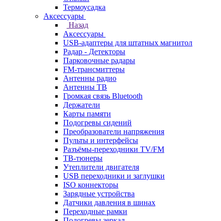
Термоусадка
Аксессуары
Назад
Аксессуары
USB-адаптеры для штатных магнитол
Радар - Детекторы
Парковочные радары
FM-трансмиттеры
Антенны радио
Антенны ТВ
Громкая связь Bluetooth
Держатели
Карты памяти
Подогревы сидений
Преобразователи напряжения
Пульты и интерфейсы
Разъёмы-переходники TV/FM
ТВ-тюнеры
Утеплители двигателя
USB переходники и заглушки
ISO коннекторы
Зарядные устройства
Датчики давления в шинах
Переходные рамки
Подогревы зеркал