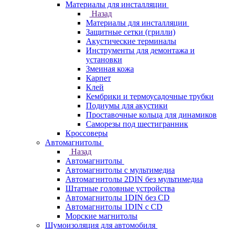
Материалы для инсталляции
Назад
Материалы для инсталляции
Защитные сетки (грилли)
Акустические терминалы
Инструменты для демонтажа и
установки
Змеиная кожа
Карпет
Клей
Кембрики и термоусадочные трубки
Подиумы для акустики
Проставочные кольца для динамиков
Саморезы под шестигранник
Кроссоверы
Автомагнитолы
Назад
Автомагнитолы
Автомагнитолы с мультимедиа
Автомагнитолы 2DIN без мультимедиа
Штатные головные устройства
Автомагнитолы 1DIN без CD
Автомагнитолы 1DIN с CD
Морские магнитолы
Шумоизоляция для автомобиля