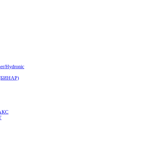
er/Hydronic
 (БИНАР)
МАКС
Т