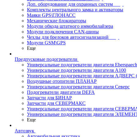
Доп. оборудование для охранных систем
Комплекты центрального замка и активаторы
Маяки GPS\ГЛОНАСС
Механические блокираторы
Модули обхода штатного иммобилайзера
Модули подключения CAN-шины
Чехлы для брелоков автосигнализаций
Модули GSM\GPS
Еще
Предпусковые подогреватели
Универсальные подогреватели двигателя Eberspaech
Универсальные подогреватели двигателя A100
Универсальные подогреватели двигателя АДВЕРС
Воздушные отопители ПЛАНАР
Универсальные подогреватели двигателя Северс
Подогреватели двигателя DEFA
Запчасти для БИНАР
Запчасти для СЕВЕРМАКС
Универсальные подогреватели двигателя СЕВЕР
Универсальные подогреватели двигателя ЭЛЕМЕН
Еще
Автозвук
Автомобильная акустика