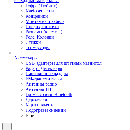
Расходные материалы
Гофра (Тюбинг)
Клейкая лента
Концевики
Монтажный кабель
Предохранители
Разъемы (клеммы)
Реле, Колодки
Стяжки
Термоусадка
Аксессуары
USB-адаптеры для штатных магнитол
Радар - Детекторы
Парковочные радары
FM-трансмиттеры
Антенны радио
Антенны ТВ
Громкая связь Bluetooth
Держатели
Карты памяти
Подогревы сидений
Еще