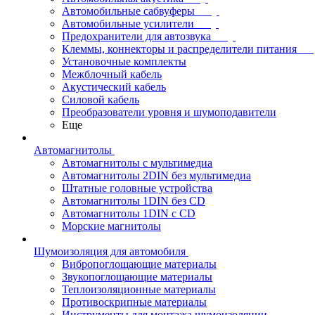
Автомобильные сабвуферы
Автомобильные усилители
Предохранители для автозвука
Клеммы, коннекторы и распределители питания
Установочные комплекты
Межблочный кабель
Акустический кабель
Силовой кабель
Преобразователи уровня и шумоподавители
Еще
Автомагнитолы
Автомагнитолы с мультимедиа
Автомагнитолы 2DIN без мультимедиа
Штатные головные устройства
Автомагнитолы 1DIN без CD
Автомагнитолы 1DIN с CD
Морские магнитолы
Шумоизоляция для автомобиля
Вибропоглощающие материалы
Звукопоглощающие материалы
Теплоизоляционные материалы
Противоскрипные материалы
Инструменты для монтажа шумоизоляции