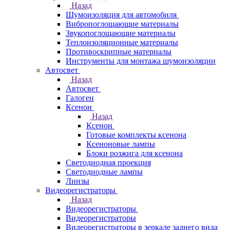
Назад
Шумоизоляция для автомобиля
Вибропоглощающие материалы
Звукопоглощающие материалы
Теплоизоляционные материалы
Противоскрипные материалы
Инструменты для монтажа шумоизоляции
Автосвет
Назад
Автосвет
Галоген
Ксенон
Назад
Ксенон
Готовые комплекты ксенона
Ксеноновые лампы
Блоки розжига для ксенона
Светодиодная проекция
Светодиодные лампы
Линзы
Видеорегистраторы
Назад
Видеорегистраторы
Видеорегистраторы
Видеорегистраторы в зеркале заднего вида