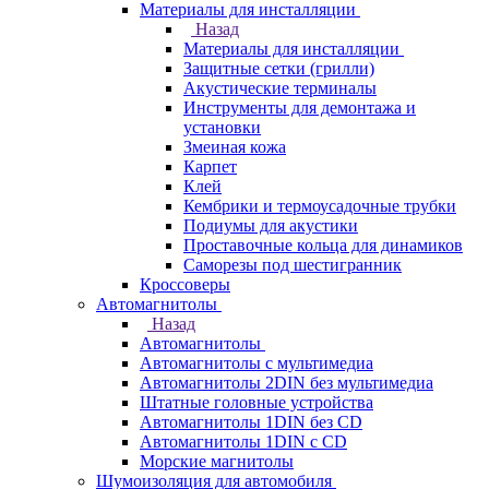
Материалы для инсталляции
Назад
Материалы для инсталляции
Защитные сетки (грилли)
Акустические терминалы
Инструменты для демонтажа и
установки
Змеиная кожа
Карпет
Клей
Кембрики и термоусадочные трубки
Подиумы для акустики
Проставочные кольца для динамиков
Саморезы под шестигранник
Кроссоверы
Автомагнитолы
Назад
Автомагнитолы
Автомагнитолы с мультимедиа
Автомагнитолы 2DIN без мультимедиа
Штатные головные устройства
Автомагнитолы 1DIN без CD
Автомагнитолы 1DIN с CD
Морские магнитолы
Шумоизоляция для автомобиля