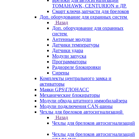
Брелоки для автосигнализаций
TOMAHAWK, CENTURION и ДР.
Смарт ключи,запчасти для брелоков
Доп. оборудование для охранных систем
Назад
Доп. оборудование для охранных
систем
Антенные модули
Датчики температуры
Датчики удара
Модули запуска
Программаторы
Радиореле блокировки
Сирены
Комплекты центрального замка и
активаторы
Маяки GPS\ГЛОНАСС
Механические блокираторы
Модули обхода штатного иммобилайзера
Модули подключения CAN-шины
Чехлы для брелоков автосигнализаций
Назад
Чехлы для брелоков автосигнализаций
Чехлы для брелоков автосигнализаций