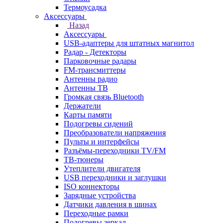
Термоусадка
Аксессуары
Назад
Аксессуары
USB-адаптеры для штатных магнитол
Радар - Детекторы
Парковочные радары
FM-трансмиттеры
Антенны радио
Антенны ТВ
Громкая связь Bluetooth
Держатели
Карты памяти
Подогревы сидений
Преобразователи напряжения
Пульты и интерфейсы
Разъёмы-переходники TV/FM
ТВ-тюнеры
Утеплители двигателя
USB переходники и заглушки
ISO коннекторы
Зарядные устройства
Датчики давления в шинах
Переходные рамки
Подогревы зеркал