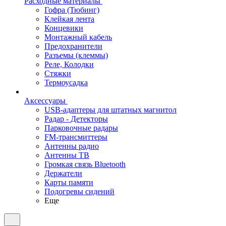
Расходные материалы
Гофра (Тюбинг)
Клейкая лента
Концевики
Монтажный кабель
Предохранители
Разъемы (клеммы)
Реле, Колодки
Стяжки
Термоусадка
Аксессуары
USB-адаптеры для штатных магнитол
Радар - Детекторы
Парковочные радары
FM-трансмиттеры
Антенны радио
Антенны ТВ
Громкая связь Bluetooth
Держатели
Карты памяти
Подогревы сидений
Еще