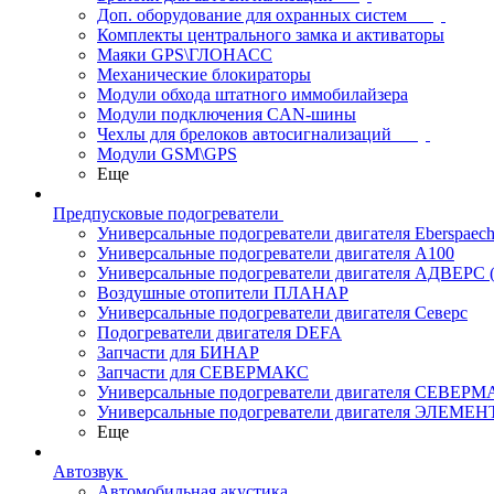
Доп. оборудование для охранных систем
Комплекты центрального замка и активаторы
Маяки GPS\ГЛОНАСС
Механические блокираторы
Модули обхода штатного иммобилайзера
Модули подключения CAN-шины
Чехлы для брелоков автосигнализаций
Модули GSM\GPS
Еще
Предпусковые подогреватели
Универсальные подогреватели двигателя Eberspaech
Универсальные подогреватели двигателя A100
Универсальные подогреватели двигателя АДВЕРС
Воздушные отопители ПЛАНАР
Универсальные подогреватели двигателя Северс
Подогреватели двигателя DEFA
Запчасти для БИНАР
Запчасти для СЕВЕРМАКС
Универсальные подогреватели двигателя СЕВЕР
Универсальные подогреватели двигателя ЭЛЕМЕН
Еще
Автозвук
Автомобильная акустика