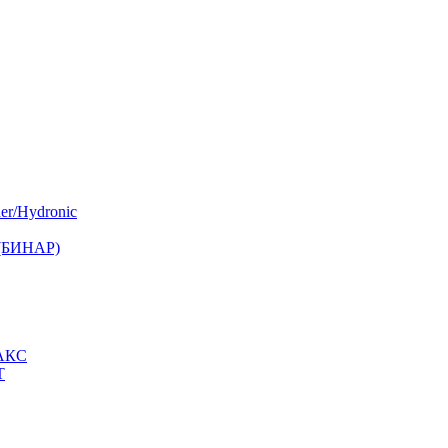
er/Hydronic
 (БИНАР)
МАКС
Т