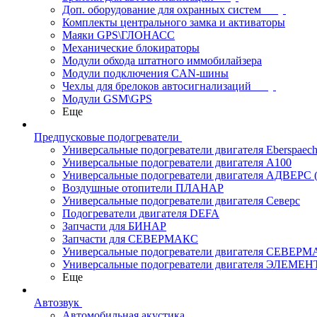
Доп. оборудование для охранных систем
Комплекты центрального замка и активаторы
Маяки GPS\ГЛОНАСС
Механические блокираторы
Модули обхода штатного иммобилайзера
Модули подключения CAN-шины
Чехлы для брелоков автосигнализаций
Модули GSM\GPS
Еще
Предпусковые подогреватели
Универсальные подогреватели двигателя Eberspaech
Универсальные подогреватели двигателя A100
Универсальные подогреватели двигателя АДВЕРС
Воздушные отопители ПЛАНАР
Универсальные подогреватели двигателя Северс
Подогреватели двигателя DEFA
Запчасти для БИНАР
Запчасти для СЕВЕРМАКС
Универсальные подогреватели двигателя СЕВЕР
Универсальные подогреватели двигателя ЭЛЕМЕН
Еще
Автозвук
Автомобильная акустика