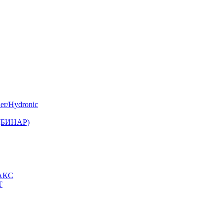
er/Hydronic
 (БИНАР)
МАКС
Т