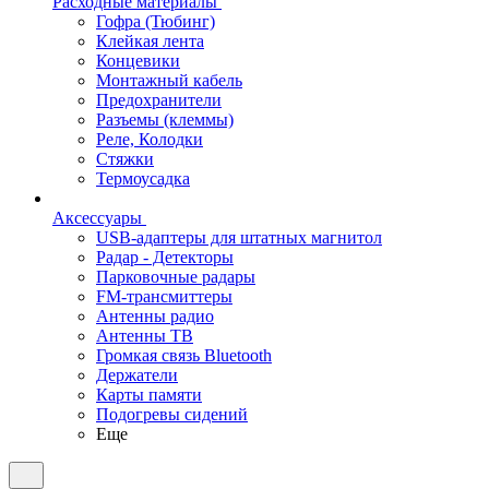
Расходные материалы
Гофра (Тюбинг)
Клейкая лента
Концевики
Монтажный кабель
Предохранители
Разъемы (клеммы)
Реле, Колодки
Стяжки
Термоусадка
Аксессуары
USB-адаптеры для штатных магнитол
Радар - Детекторы
Парковочные радары
FM-трансмиттеры
Антенны радио
Антенны ТВ
Громкая связь Bluetooth
Держатели
Карты памяти
Подогревы сидений
Еще