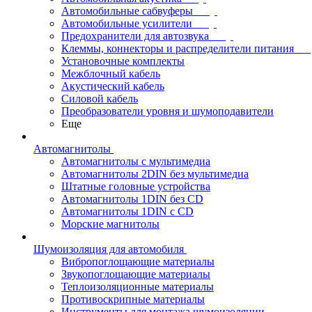
Автомобильные сабвуферы
Автомобильные усилители
Предохранители для автозвука
Клеммы, коннекторы и распределители питания
Установочные комплекты
Межблочный кабель
Акустический кабель
Силовой кабель
Преобразователи уровня и шумоподавители
Еще
Автомагнитолы
Автомагнитолы с мультимедиа
Автомагнитолы 2DIN без мультимедиа
Штатные головные устройства
Автомагнитолы 1DIN без CD
Автомагнитолы 1DIN с CD
Морские магнитолы
Шумоизоляция для автомобиля
Вибропоглощающие материалы
Звукопоглощающие материалы
Теплоизоляционные материалы
Противоскрипные материалы
Инструменты для монтажа шумоизоляции