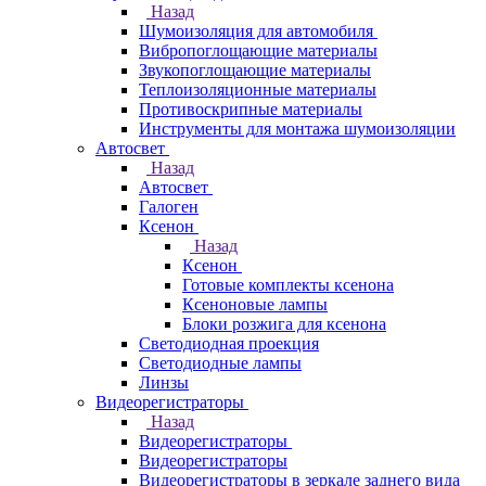
Назад
Шумоизоляция для автомобиля
Вибропоглощающие материалы
Звукопоглощающие материалы
Теплоизоляционные материалы
Противоскрипные материалы
Инструменты для монтажа шумоизоляции
Автосвет
Назад
Автосвет
Галоген
Ксенон
Назад
Ксенон
Готовые комплекты ксенона
Ксеноновые лампы
Блоки розжига для ксенона
Светодиодная проекция
Светодиодные лампы
Линзы
Видеорегистраторы
Назад
Видеорегистраторы
Видеорегистраторы
Видеорегистраторы в зеркале заднего вида