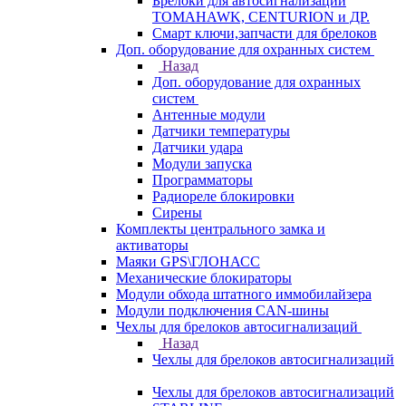
Брелоки для автосигнализаций
TOMAHAWK, CENTURION и ДР.
Смарт ключи,запчасти для брелоков
Доп. оборудование для охранных систем
Назад
Доп. оборудование для охранных
систем
Антенные модули
Датчики температуры
Датчики удара
Модули запуска
Программаторы
Радиореле блокировки
Сирены
Комплекты центрального замка и
активаторы
Маяки GPS\ГЛОНАСС
Механические блокираторы
Модули обхода штатного иммобилайзера
Модули подключения CAN-шины
Чехлы для брелоков автосигнализаций
Назад
Чехлы для брелоков автосигнализаций
Чехлы для брелоков автосигнализаций