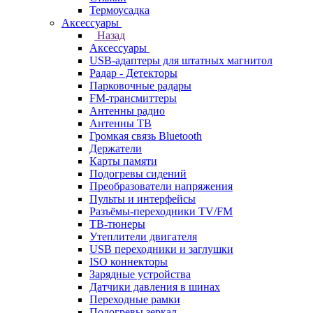
Термоусадка
Аксессуары
Назад
Аксессуары
USB-адаптеры для штатных магнитол
Радар - Детекторы
Парковочные радары
FM-трансмиттеры
Антенны радио
Антенны ТВ
Громкая связь Bluetooth
Держатели
Карты памяти
Подогревы сидений
Преобразователи напряжения
Пульты и интерфейсы
Разъёмы-переходники TV/FM
ТВ-тюнеры
Утеплители двигателя
USB переходники и заглушки
ISO коннекторы
Зарядные устройства
Датчики давления в шинах
Переходные рамки
Подогревы зеркал