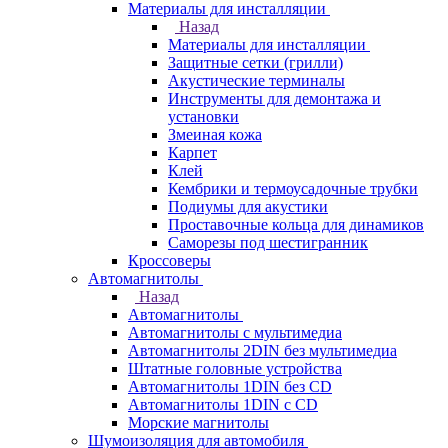
Материалы для инсталляции
Назад
Материалы для инсталляции
Защитные сетки (грилли)
Акустические терминалы
Инструменты для демонтажа и
установки
Змеиная кожа
Карпет
Клей
Кембрики и термоусадочные трубки
Подиумы для акустики
Проставочные кольца для динамиков
Саморезы под шестигранник
Кроссоверы
Автомагнитолы
Назад
Автомагнитолы
Автомагнитолы с мультимедиа
Автомагнитолы 2DIN без мультимедиа
Штатные головные устройства
Автомагнитолы 1DIN без CD
Автомагнитолы 1DIN с CD
Морские магнитолы
Шумоизоляция для автомобиля