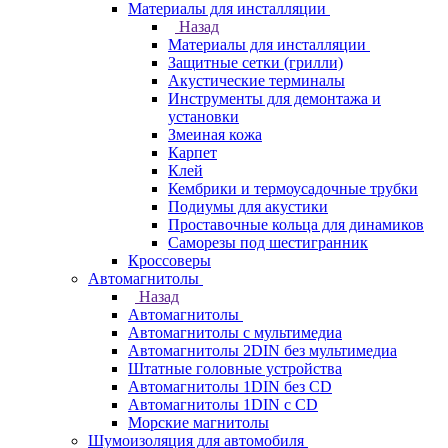
Материалы для инсталляции
Назад
Материалы для инсталляции
Защитные сетки (грилли)
Акустические терминалы
Инструменты для демонтажа и
установки
Змеиная кожа
Карпет
Клей
Кембрики и термоусадочные трубки
Подиумы для акустики
Проставочные кольца для динамиков
Саморезы под шестигранник
Кроссоверы
Автомагнитолы
Назад
Автомагнитолы
Автомагнитолы с мультимедиа
Автомагнитолы 2DIN без мультимедиа
Штатные головные устройства
Автомагнитолы 1DIN без CD
Автомагнитолы 1DIN с CD
Морские магнитолы
Шумоизоляция для автомобиля