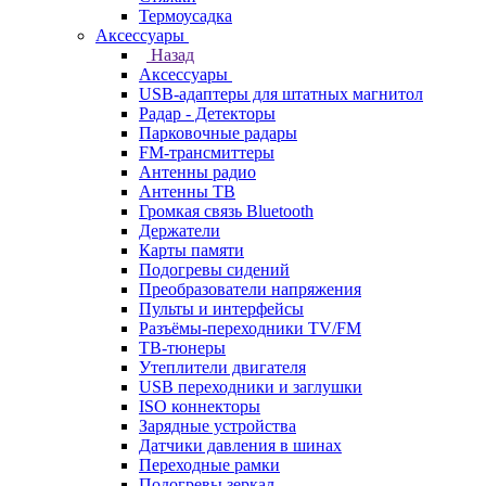
Термоусадка
Аксессуары
Назад
Аксессуары
USB-адаптеры для штатных магнитол
Радар - Детекторы
Парковочные радары
FM-трансмиттеры
Антенны радио
Антенны ТВ
Громкая связь Bluetooth
Держатели
Карты памяти
Подогревы сидений
Преобразователи напряжения
Пульты и интерфейсы
Разъёмы-переходники TV/FM
ТВ-тюнеры
Утеплители двигателя
USB переходники и заглушки
ISO коннекторы
Зарядные устройства
Датчики давления в шинах
Переходные рамки
Подогревы зеркал