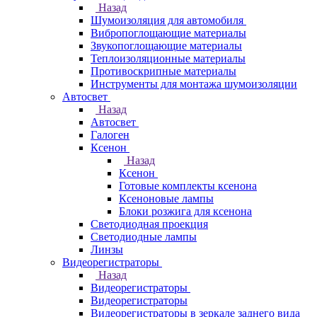
Назад
Шумоизоляция для автомобиля
Вибропоглощающие материалы
Звукопоглощающие материалы
Теплоизоляционные материалы
Противоскрипные материалы
Инструменты для монтажа шумоизоляции
Автосвет
Назад
Автосвет
Галоген
Ксенон
Назад
Ксенон
Готовые комплекты ксенона
Ксеноновые лампы
Блоки розжига для ксенона
Светодиодная проекция
Светодиодные лампы
Линзы
Видеорегистраторы
Назад
Видеорегистраторы
Видеорегистраторы
Видеорегистраторы в зеркале заднего вида