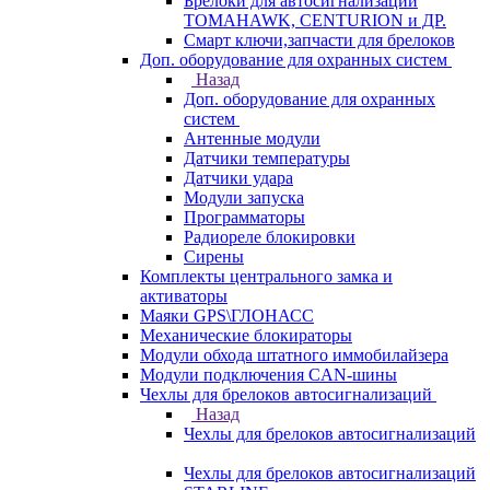
Брелоки для автосигнализаций
TOMAHAWK, CENTURION и ДР.
Смарт ключи,запчасти для брелоков
Доп. оборудование для охранных систем
Назад
Доп. оборудование для охранных
систем
Антенные модули
Датчики температуры
Датчики удара
Модули запуска
Программаторы
Радиореле блокировки
Сирены
Комплекты центрального замка и
активаторы
Маяки GPS\ГЛОНАСС
Механические блокираторы
Модули обхода штатного иммобилайзера
Модули подключения CAN-шины
Чехлы для брелоков автосигнализаций
Назад
Чехлы для брелоков автосигнализаций
Чехлы для брелоков автосигнализаций