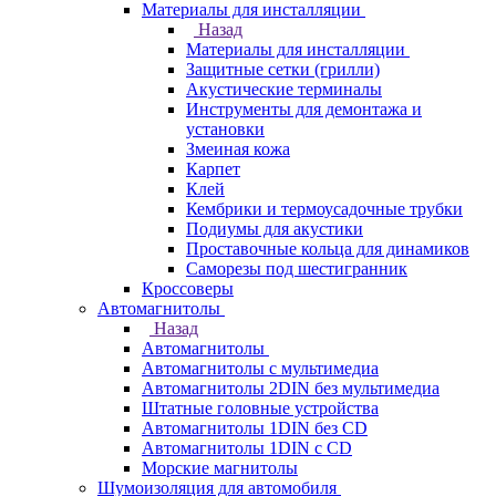
Материалы для инсталляции
Назад
Материалы для инсталляции
Защитные сетки (грилли)
Акустические терминалы
Инструменты для демонтажа и
установки
Змеиная кожа
Карпет
Клей
Кембрики и термоусадочные трубки
Подиумы для акустики
Проставочные кольца для динамиков
Саморезы под шестигранник
Кроссоверы
Автомагнитолы
Назад
Автомагнитолы
Автомагнитолы с мультимедиа
Автомагнитолы 2DIN без мультимедиа
Штатные головные устройства
Автомагнитолы 1DIN без CD
Автомагнитолы 1DIN с CD
Морские магнитолы
Шумоизоляция для автомобиля