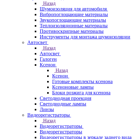
Назад
Шумоизоляция для автомобиля
Вибропоглощающие материалы
Звукопоглощающие материалы
Теплоизоляционные материалы
Противоскрипные материалы
Инструменты для монтажа шумоизоляции
Автосвет
Назад
Автосвет
Галоген
Ксенон
Назад
Ксенон
Готовые комплекты ксенона
Ксеноновые лампы
Блоки розжига для ксенона
Светодиодная проекция
Светодиодные лампы
Линзы
Видеорегистраторы
Назад
Видеорегистраторы
Видеорегистраторы
Видеорегистраторы в зеркале заднего вида