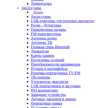
Термоусадка
Аксессуары
Назад
Аксессуары
USB-адаптеры для штатных магнитол
Радар - Детекторы
Парковочные радары
FM-трансмиттеры
Антенны радио
Антенны ТВ
Громкая связь Bluetooth
Держатели
Карты памяти
Подогревы сидений
Преобразователи напряжения
Пульты и интерфейсы
Разъёмы-переходники TV/FM
ТВ-тюнеры
Утеплители двигателя
USB переходники и заглушки
ISO коннекторы
Зарядные устройства
Датчики давления в шинах
Переходные рамки
Подогревы зеркал