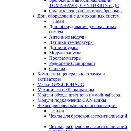
Брелоки для автосигнализаций
TOMAHAWK, CENTURION и ДР.
Смарт ключи,запчасти для брелоков
Доп. оборудование для охранных систем
Назад
Доп. оборудование для охранных
систем
Антенные модули
Датчики температуры
Датчики удара
Модули запуска
Программаторы
Радиореле блокировки
Сирены
Комплекты центрального замка и
активаторы
Маяки GPS\ГЛОНАСС
Механические блокираторы
Модули обхода штатного иммобилайзера
Модули подключения CAN-шины
Чехлы для брелоков автосигнализаций
Назад
Чехлы для брелоков автосигнализаций
Чехлы для брелоков автосигнализаций