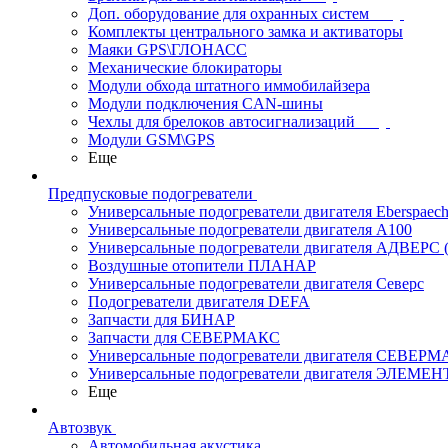
Доп. оборудование для охранных систем
Комплекты центрального замка и активаторы
Маяки GPS\ГЛОНАСС
Механические блокираторы
Модули обхода штатного иммобилайзера
Модули подключения CAN-шины
Чехлы для брелоков автосигнализаций
Модули GSM\GPS
Еще
Предпусковые подогреватели
Универсальные подогреватели двигателя Eberspaech
Универсальные подогреватели двигателя A100
Универсальные подогреватели двигателя АДВЕРС
Воздушные отопители ПЛАНАР
Универсальные подогреватели двигателя Северс
Подогреватели двигателя DEFA
Запчасти для БИНАР
Запчасти для СЕВЕРМАКС
Универсальные подогреватели двигателя СЕВЕР
Универсальные подогреватели двигателя ЭЛЕМЕН
Еще
Автозвук
Автомобильная акустика