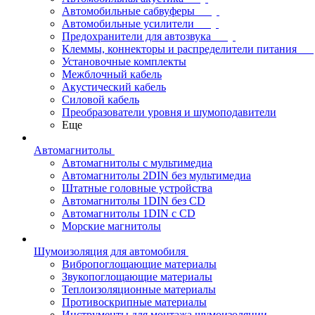
Автомобильные сабвуферы
Автомобильные усилители
Предохранители для автозвука
Клеммы, коннекторы и распределители питания
Установочные комплекты
Межблочный кабель
Акустический кабель
Силовой кабель
Преобразователи уровня и шумоподавители
Еще
Автомагнитолы
Автомагнитолы с мультимедиа
Автомагнитолы 2DIN без мультимедиа
Штатные головные устройства
Автомагнитолы 1DIN без CD
Автомагнитолы 1DIN с CD
Морские магнитолы
Шумоизоляция для автомобиля
Вибропоглощающие материалы
Звукопоглощающие материалы
Теплоизоляционные материалы
Противоскрипные материалы
Инструменты для монтажа шумоизоляции