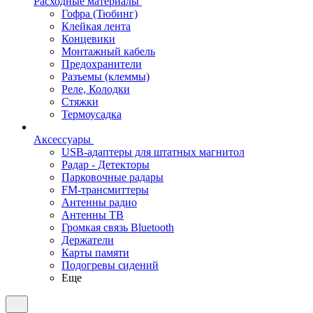
Расходные материалы
Гофра (Тюбинг)
Клейкая лента
Концевики
Монтажный кабель
Предохранители
Разъемы (клеммы)
Реле, Колодки
Стяжки
Термоусадка
Аксессуары
USB-адаптеры для штатных магнитол
Радар - Детекторы
Парковочные радары
FM-трансмиттеры
Антенны радио
Антенны ТВ
Громкая связь Bluetooth
Держатели
Карты памяти
Подогревы сидений
Еще