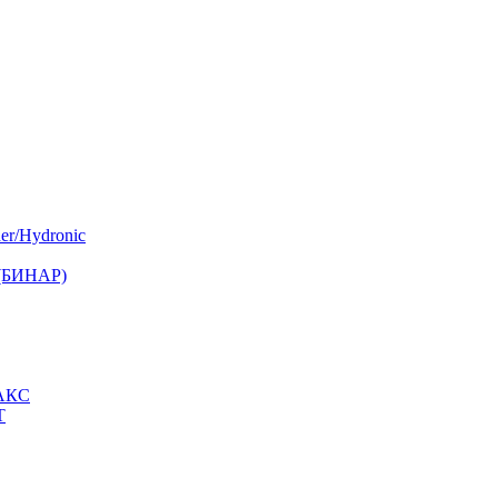
er/Hydronic
 (БИНАР)
МАКС
Т