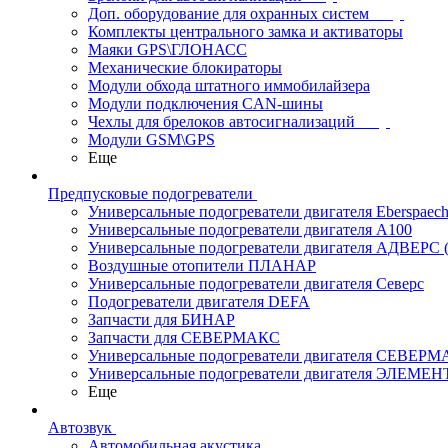
Доп. оборудование для охранных систем
Комплекты центрального замка и активаторы
Маяки GPS\ГЛОНАСС
Механические блокираторы
Модули обхода штатного иммобилайзера
Модули подключения CAN-шины
Чехлы для брелоков автосигнализаций
Модули GSM\GPS
Еще
Предпусковые подогреватели
Универсальные подогреватели двигателя Eberspaech
Универсальные подогреватели двигателя A100
Универсальные подогреватели двигателя АДВЕРС
Воздушные отопители ПЛАНАР
Универсальные подогреватели двигателя Северс
Подогреватели двигателя DEFA
Запчасти для БИНАР
Запчасти для СЕВЕРМАКС
Универсальные подогреватели двигателя СЕВЕР
Универсальные подогреватели двигателя ЭЛЕМЕН
Еще
Автозвук
Автомобильная акустика