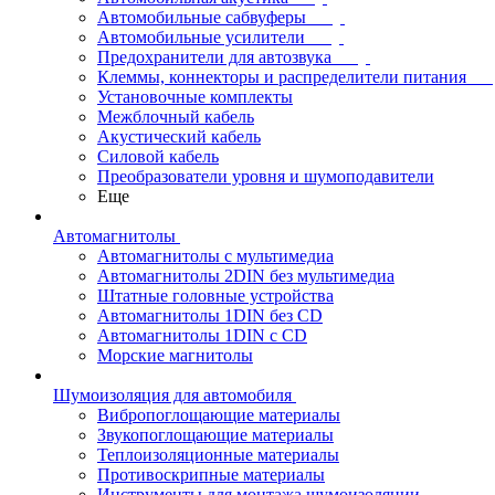
Автомобильные сабвуферы
Автомобильные усилители
Предохранители для автозвука
Клеммы, коннекторы и распределители питания
Установочные комплекты
Межблочный кабель
Акустический кабель
Силовой кабель
Преобразователи уровня и шумоподавители
Еще
Автомагнитолы
Автомагнитолы с мультимедиа
Автомагнитолы 2DIN без мультимедиа
Штатные головные устройства
Автомагнитолы 1DIN без CD
Автомагнитолы 1DIN с CD
Морские магнитолы
Шумоизоляция для автомобиля
Вибропоглощающие материалы
Звукопоглощающие материалы
Теплоизоляционные материалы
Противоскрипные материалы
Инструменты для монтажа шумоизоляции