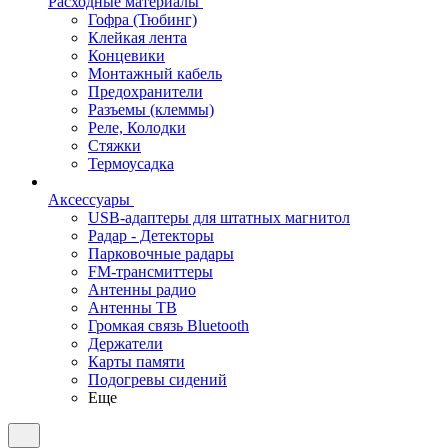
Расходные материалы
Гофра (Тюбинг)
Клейкая лента
Концевики
Монтажный кабель
Предохранители
Разъемы (клеммы)
Реле, Колодки
Стяжки
Термоусадка
Аксессуары
USB-адаптеры для штатных магнитол
Радар - Детекторы
Парковочные радары
FM-трансмиттеры
Антенны радио
Антенны ТВ
Громкая связь Bluetooth
Держатели
Карты памяти
Подогревы сидений
Еще