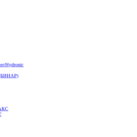
er/Hydronic
 (БИНАР)
МАКС
Т