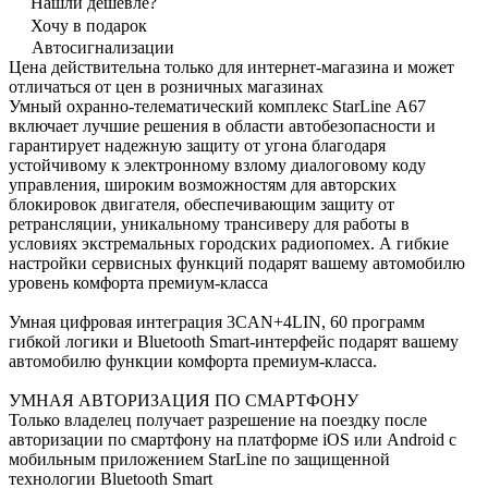
Нашли дешевле?
Хочу в подарок
Автосигнализации
Цена действительна только для интернет-магазина и может
отличаться от цен в розничных магазинах
Умный охранно-телематический комплекс StarLine А67
включает лучшие решения в области автобезопасности и
гарантирует надежную защиту от угона благодаря
устойчивому к электронному взлому диалоговому коду
управления, широким возможностям для авторских
блокировок двигателя, обеспечивающим защиту от
ретрансляции, уникальному трансиверу для работы в
условиях экстремальных городских радиопомех. А гибкие
настройки сервисных функций подарят вашему автомобилю
уровень комфорта премиум-класса
Умная цифровая интеграция 3CAN+4LIN, 60 программ
гибкой логики и Bluetooth Smart-интерфейс подарят вашему
автомобилю функции комфорта премиум-класса.
УМНАЯ АВТОРИЗАЦИЯ ПО СМАРТФОНУ
Только владелец получает разрешение на поездку после
авторизации по смартфону на платформе iOS или Android с
мобильным приложением StarLine по защищенной
технологии Bluetooth Smart