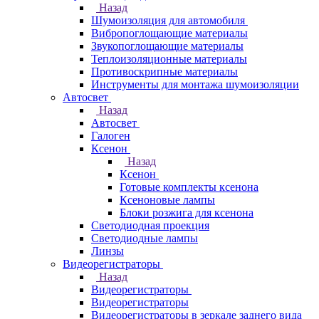
Назад
Шумоизоляция для автомобиля
Вибропоглощающие материалы
Звукопоглощающие материалы
Теплоизоляционные материалы
Противоскрипные материалы
Инструменты для монтажа шумоизоляции
Автосвет
Назад
Автосвет
Галоген
Ксенон
Назад
Ксенон
Готовые комплекты ксенона
Ксеноновые лампы
Блоки розжига для ксенона
Светодиодная проекция
Светодиодные лампы
Линзы
Видеорегистраторы
Назад
Видеорегистраторы
Видеорегистраторы
Видеорегистраторы в зеркале заднего вида