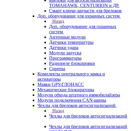
Брелоки для автосигнализаций
TOMAHAWK, CENTURION и ДР.
Смарт ключи,запчасти для брелоков
Доп. оборудование для охранных систем
Назад
Доп. оборудование для охранных
систем
Антенные модули
Датчики температуры
Датчики удара
Модули запуска
Программаторы
Радиореле блокировки
Сирены
Комплекты центрального замка и
активаторы
Маяки GPS\ГЛОНАСС
Механические блокираторы
Модули обхода штатного иммобилайзера
Модули подключения CAN-шины
Чехлы для брелоков автосигнализаций
Назад
Чехлы для брелоков автосигнализаций
Чехлы для брелоков автосигнализаций