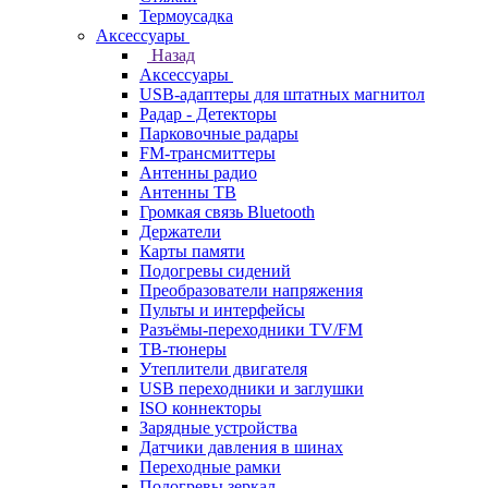
Термоусадка
Аксессуары
Назад
Аксессуары
USB-адаптеры для штатных магнитол
Радар - Детекторы
Парковочные радары
FM-трансмиттеры
Антенны радио
Антенны ТВ
Громкая связь Bluetooth
Держатели
Карты памяти
Подогревы сидений
Преобразователи напряжения
Пульты и интерфейсы
Разъёмы-переходники TV/FM
ТВ-тюнеры
Утеплители двигателя
USB переходники и заглушки
ISO коннекторы
Зарядные устройства
Датчики давления в шинах
Переходные рамки
Подогревы зеркал