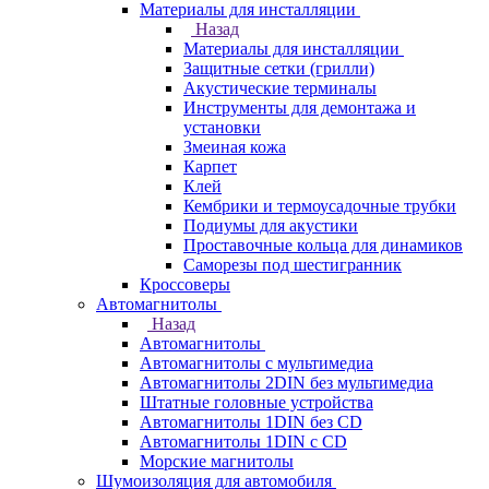
Материалы для инсталляции
Назад
Материалы для инсталляции
Защитные сетки (грилли)
Акустические терминалы
Инструменты для демонтажа и
установки
Змеиная кожа
Карпет
Клей
Кембрики и термоусадочные трубки
Подиумы для акустики
Проставочные кольца для динамиков
Саморезы под шестигранник
Кроссоверы
Автомагнитолы
Назад
Автомагнитолы
Автомагнитолы с мультимедиа
Автомагнитолы 2DIN без мультимедиа
Штатные головные устройства
Автомагнитолы 1DIN без CD
Автомагнитолы 1DIN с CD
Морские магнитолы
Шумоизоляция для автомобиля