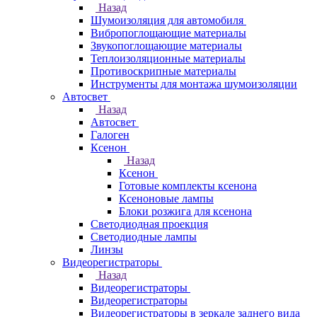
Назад
Шумоизоляция для автомобиля
Вибропоглощающие материалы
Звукопоглощающие материалы
Теплоизоляционные материалы
Противоскрипные материалы
Инструменты для монтажа шумоизоляции
Автосвет
Назад
Автосвет
Галоген
Ксенон
Назад
Ксенон
Готовые комплекты ксенона
Ксеноновые лампы
Блоки розжига для ксенона
Светодиодная проекция
Светодиодные лампы
Линзы
Видеорегистраторы
Назад
Видеорегистраторы
Видеорегистраторы
Видеорегистраторы в зеркале заднего вида