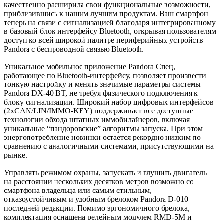
качественно расширила свои функциональные возможности,
приблизившись к нашим лучшим продуктам. Ваш смартфон
теперь на связи с сигнализацией благодаря интегрированному
в базовый блок интерфейсу Bluetooth, открывая пользователям
доступ ко всей широкой палитре периферийных устройств
Pandora с беспроводной связью Bluetooth.
Уникальное мобильное приложение Pandora Спец,
работающее по Bluetooth-интерфейсу, позволяет произвести
тонкую настройку и менять значимые параметры системы
Pandora DX-40 BT, не требуя физического подключения к
блоку сигнализации. Широкий набор цифровых интерфейсов
(2хCAN/LIN/IMMO-KEY) поддерживает все доступные
технологии обхода штатных иммобилайзеров, включая
уникальные “пандоровские” алгоритмы запуска. При этом
энергопотребление новинки остается рекордно низким по
сравнению с аналогичными системами, присутствующими на
рынке.
Управлять режимом охраны, запускать и глушить двигатель
на расстоянии нескольких десятков метров возможно со
смартфона владельца или самым стильным,
отказоустойчивым и удобным брелоком Pandora D-010
последней редакции. Помимо эргономичного брелока,
комплектация оснащена релейным модулем RMD-5M и