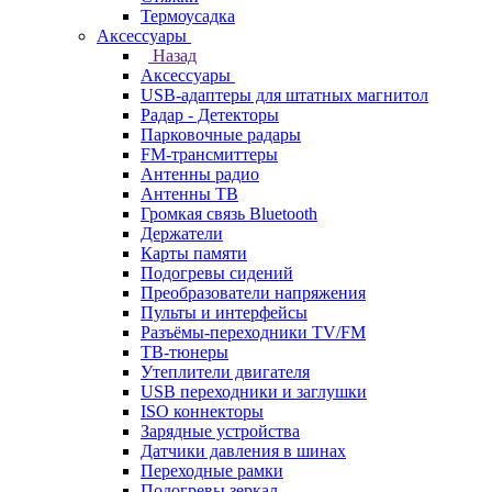
Термоусадка
Аксессуары
Назад
Аксессуары
USB-адаптеры для штатных магнитол
Радар - Детекторы
Парковочные радары
FM-трансмиттеры
Антенны радио
Антенны ТВ
Громкая связь Bluetooth
Держатели
Карты памяти
Подогревы сидений
Преобразователи напряжения
Пульты и интерфейсы
Разъёмы-переходники TV/FM
ТВ-тюнеры
Утеплители двигателя
USB переходники и заглушки
ISO коннекторы
Зарядные устройства
Датчики давления в шинах
Переходные рамки
Подогревы зеркал