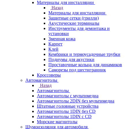
Материалы для инсталляции
Назад
Материалы для инсталляции
Защитные сетки (грилли)
Акустические терминалы
Инструменты для демонтажа и
установки
Змеиная кожа
Карпет
Клей
Кембрики и термоусадочные трубки
Подиумы для акустики
Проставочные кольца для динамиков
Саморезы под шестигранник
Кроссоверы
Автомагнитолы
Назад
Автомагнитолы
Автомагнитолы с мультимедиа
Автомагнитолы 2DIN без мультимедиа
Штатные головные устройства
Автомагнитолы 1DIN без CD
Автомагнитолы 1DIN с CD
Морские магнитолы
Шумоизоляция для автомобиля