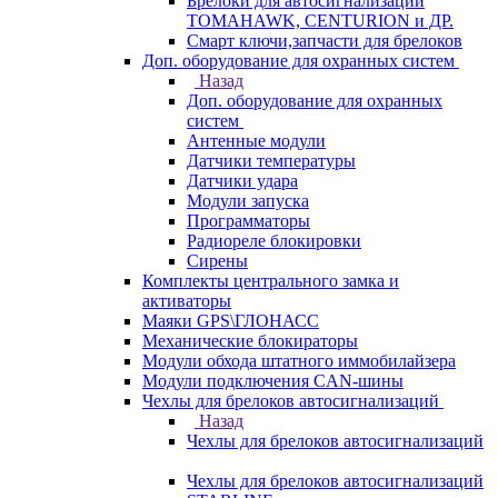
Брелоки для автосигнализаций
TOMAHAWK, CENTURION и ДР.
Смарт ключи,запчасти для брелоков
Доп. оборудование для охранных систем
Назад
Доп. оборудование для охранных
систем
Антенные модули
Датчики температуры
Датчики удара
Модули запуска
Программаторы
Радиореле блокировки
Сирены
Комплекты центрального замка и
активаторы
Маяки GPS\ГЛОНАСС
Механические блокираторы
Модули обхода штатного иммобилайзера
Модули подключения CAN-шины
Чехлы для брелоков автосигнализаций
Назад
Чехлы для брелоков автосигнализаций
Чехлы для брелоков автосигнализаций