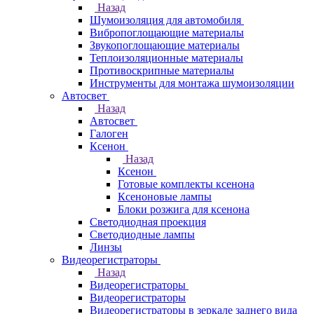
Назад
Шумоизоляция для автомобиля
Вибропоглощающие материалы
Звукопоглощающие материалы
Теплоизоляционные материалы
Противоскрипные материалы
Инструменты для монтажа шумоизоляции
Автосвет
Назад
Автосвет
Галоген
Ксенон
Назад
Ксенон
Готовые комплекты ксенона
Ксеноновые лампы
Блоки розжига для ксенона
Светодиодная проекция
Светодиодные лампы
Линзы
Видеорегистраторы
Назад
Видеорегистраторы
Видеорегистраторы
Видеорегистраторы в зеркале заднего вида