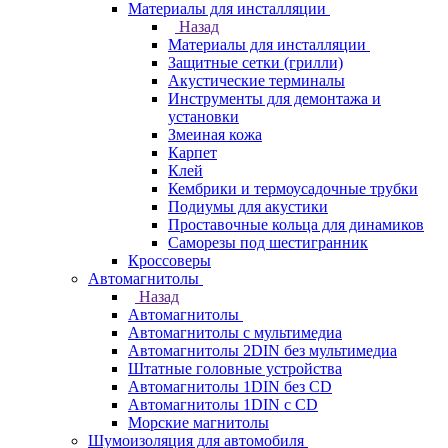
Материалы для инсталляции
Назад
Материалы для инсталляции
Защитные сетки (грилли)
Акустические терминалы
Инструменты для демонтажа и
установки
Змеиная кожа
Карпет
Клей
Кембрики и термоусадочные трубки
Подиумы для акустики
Проставочные кольца для динамиков
Саморезы под шестигранник
Кроссоверы
Автомагнитолы
Назад
Автомагнитолы
Автомагнитолы с мультимедиа
Автомагнитолы 2DIN без мультимедиа
Штатные головные устройства
Автомагнитолы 1DIN без CD
Автомагнитолы 1DIN с CD
Морские магнитолы
Шумоизоляция для автомобиля