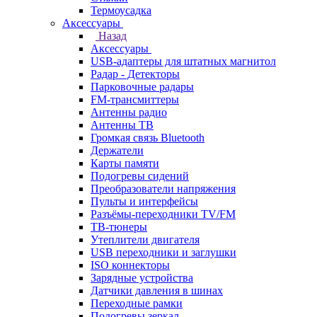
Термоусадка
Аксессуары
Назад
Аксессуары
USB-адаптеры для штатных магнитол
Радар - Детекторы
Парковочные радары
FM-трансмиттеры
Антенны радио
Антенны ТВ
Громкая связь Bluetooth
Держатели
Карты памяти
Подогревы сидений
Преобразователи напряжения
Пульты и интерфейсы
Разъёмы-переходники TV/FM
ТВ-тюнеры
Утеплители двигателя
USB переходники и заглушки
ISO коннекторы
Зарядные устройства
Датчики давления в шинах
Переходные рамки
Подогревы зеркал