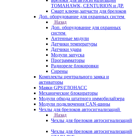
Брелоки для автосигнализаций
TOMAHAWK, CENTURION и ДР.
Смарт ключи,запчасти для брелоков
Доп. оборудование для охранных систем
Назад
Доп. оборудование для охранных
систем
Антенные модули
Датчики температуры
Датчики удара
Модули запуска
Программаторы
Радиореле блокировки
Сирены
Комплекты центрального замка и
активаторы
Маяки GPS\ГЛОНАСС
Механические блокираторы
Модули обхода штатного иммобилайзера
Модули подключения CAN-шины
Чехлы для брелоков автосигнализаций
Назад
Чехлы для брелоков автосигнализаций
Чехлы для брелоков автосигнализаций