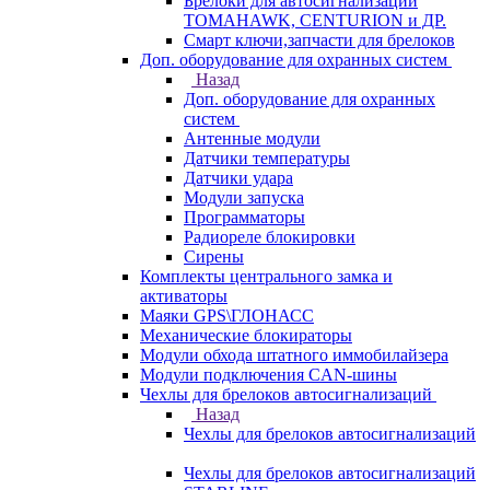
Брелоки для автосигнализаций
TOMAHAWK, CENTURION и ДР.
Смарт ключи,запчасти для брелоков
Доп. оборудование для охранных систем
Назад
Доп. оборудование для охранных
систем
Антенные модули
Датчики температуры
Датчики удара
Модули запуска
Программаторы
Радиореле блокировки
Сирены
Комплекты центрального замка и
активаторы
Маяки GPS\ГЛОНАСС
Механические блокираторы
Модули обхода штатного иммобилайзера
Модули подключения CAN-шины
Чехлы для брелоков автосигнализаций
Назад
Чехлы для брелоков автосигнализаций
Чехлы для брелоков автосигнализаций