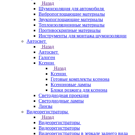
Назад
Шумоизоляция для автомобиля
Вибропоглощающие материалы
Звукопоглощающие материалы
Теплоизоляционные материалы
Противоскрипные материалы
Инструменты для монтажа шумоизоляции
Автосвет
Назад
Автосвет
Галоген
Ксенон
Назад
Ксенон
Готовые комплекты ксенона
Ксеноновые лампы
Блоки розжига для ксенона
Светодиодная проекция
Светодиодные лампы
Линзы
Видеорегистраторы
Назад
Видеорегистраторы
Видеорегистраторы
Видеорегистраторы в зеркале заднего вида