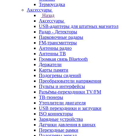
Термоусадка
Аксессуары
Назад
Аксессуары
USB-адаптеры для штатных магнитол
Радар - Детекторы
Парковочные радары
FM-трансмиттеры
Антенны радио
Антенны ТВ
Громкая связь Bluetooth
Держатели
Карты памяти
Подогревы сидений
Преобразователи напряжения
Пульты и интерфейсы
Разъёмы-переходники TV/FM
ТВ-тюнеры
Утеплители двигателя
USB переходники и заглушки
ISO коннекторы
Зарядные устройства
Датчики давления в шинах
Переходные рамки
Подогревы зеркал