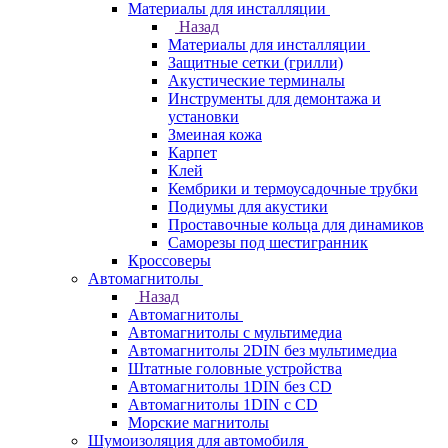
Материалы для инсталляции
Назад
Материалы для инсталляции
Защитные сетки (грилли)
Акустические терминалы
Инструменты для демонтажа и
установки
Змеиная кожа
Карпет
Клей
Кембрики и термоусадочные трубки
Подиумы для акустики
Проставочные кольца для динамиков
Саморезы под шестигранник
Кроссоверы
Автомагнитолы
Назад
Автомагнитолы
Автомагнитолы с мультимедиа
Автомагнитолы 2DIN без мультимедиа
Штатные головные устройства
Автомагнитолы 1DIN без CD
Автомагнитолы 1DIN с CD
Морские магнитолы
Шумоизоляция для автомобиля