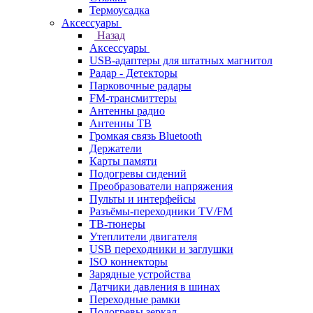
Термоусадка
Аксессуары
Назад
Аксессуары
USB-адаптеры для штатных магнитол
Радар - Детекторы
Парковочные радары
FM-трансмиттеры
Антенны радио
Антенны ТВ
Громкая связь Bluetooth
Держатели
Карты памяти
Подогревы сидений
Преобразователи напряжения
Пульты и интерфейсы
Разъёмы-переходники TV/FM
ТВ-тюнеры
Утеплители двигателя
USB переходники и заглушки
ISO коннекторы
Зарядные устройства
Датчики давления в шинах
Переходные рамки
Подогревы зеркал