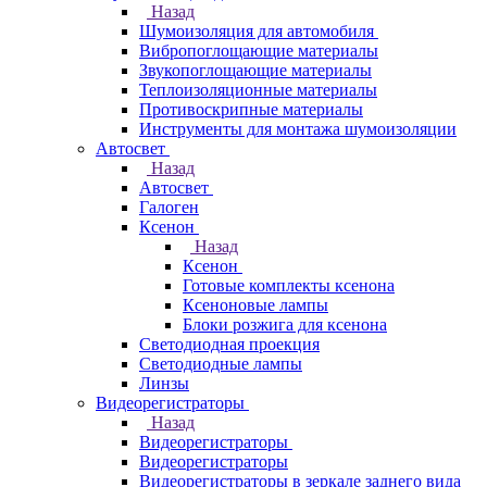
Назад
Шумоизоляция для автомобиля
Вибропоглощающие материалы
Звукопоглощающие материалы
Теплоизоляционные материалы
Противоскрипные материалы
Инструменты для монтажа шумоизоляции
Автосвет
Назад
Автосвет
Галоген
Ксенон
Назад
Ксенон
Готовые комплекты ксенона
Ксеноновые лампы
Блоки розжига для ксенона
Светодиодная проекция
Светодиодные лампы
Линзы
Видеорегистраторы
Назад
Видеорегистраторы
Видеорегистраторы
Видеорегистраторы в зеркале заднего вида