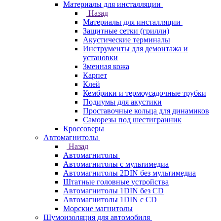
Материалы для инсталляции
Назад
Материалы для инсталляции
Защитные сетки (грилли)
Акустические терминалы
Инструменты для демонтажа и
установки
Змеиная кожа
Карпет
Клей
Кембрики и термоусадочные трубки
Подиумы для акустики
Проставочные кольца для динамиков
Саморезы под шестигранник
Кроссоверы
Автомагнитолы
Назад
Автомагнитолы
Автомагнитолы с мультимедиа
Автомагнитолы 2DIN без мультимедиа
Штатные головные устройства
Автомагнитолы 1DIN без CD
Автомагнитолы 1DIN с CD
Морские магнитолы
Шумоизоляция для автомобиля