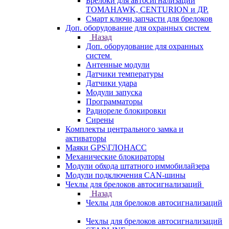
Брелоки для автосигнализаций
TOMAHAWK, CENTURION и ДР.
Смарт ключи,запчасти для брелоков
Доп. оборудование для охранных систем
Назад
Доп. оборудование для охранных
систем
Антенные модули
Датчики температуры
Датчики удара
Модули запуска
Программаторы
Радиореле блокировки
Сирены
Комплекты центрального замка и
активаторы
Маяки GPS\ГЛОНАСС
Механические блокираторы
Модули обхода штатного иммобилайзера
Модули подключения CAN-шины
Чехлы для брелоков автосигнализаций
Назад
Чехлы для брелоков автосигнализаций
Чехлы для брелоков автосигнализаций