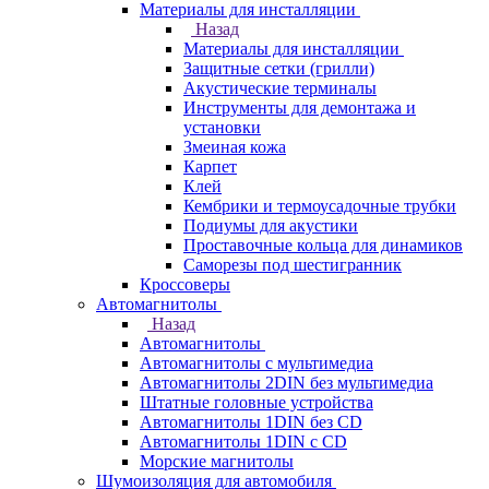
Материалы для инсталляции
Назад
Материалы для инсталляции
Защитные сетки (грилли)
Акустические терминалы
Инструменты для демонтажа и
установки
Змеиная кожа
Карпет
Клей
Кембрики и термоусадочные трубки
Подиумы для акустики
Проставочные кольца для динамиков
Саморезы под шестигранник
Кроссоверы
Автомагнитолы
Назад
Автомагнитолы
Автомагнитолы с мультимедиа
Автомагнитолы 2DIN без мультимедиа
Штатные головные устройства
Автомагнитолы 1DIN без CD
Автомагнитолы 1DIN с CD
Морские магнитолы
Шумоизоляция для автомобиля