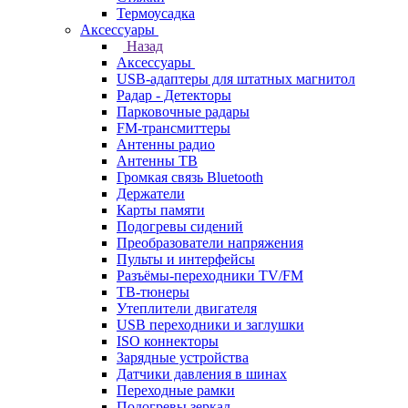
Термоусадка
Аксессуары
Назад
Аксессуары
USB-адаптеры для штатных магнитол
Радар - Детекторы
Парковочные радары
FM-трансмиттеры
Антенны радио
Антенны ТВ
Громкая связь Bluetooth
Держатели
Карты памяти
Подогревы сидений
Преобразователи напряжения
Пульты и интерфейсы
Разъёмы-переходники TV/FM
ТВ-тюнеры
Утеплители двигателя
USB переходники и заглушки
ISO коннекторы
Зарядные устройства
Датчики давления в шинах
Переходные рамки
Подогревы зеркал