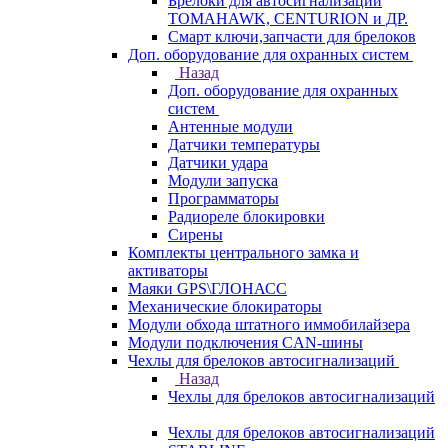
Брелоки для автосигнализаций
TOMAHAWK, CENTURION и ДР.
Смарт ключи,запчасти для брелоков
Доп. оборудование для охранных систем
Назад
Доп. оборудование для охранных
систем
Антенные модули
Датчики температуры
Датчики удара
Модули запуска
Программаторы
Радиореле блокировки
Сирены
Комплекты центрального замка и
активаторы
Маяки GPS\ГЛОНАСС
Механические блокираторы
Модули обхода штатного иммобилайзера
Модули подключения CAN-шины
Чехлы для брелоков автосигнализаций
Назад
Чехлы для брелоков автосигнализаций
Чехлы для брелоков автосигнализаций