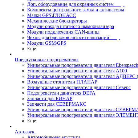
Доп. оборудование для охранных систем
Комплекты центрального замка и активаторы
Маяки GPS\ГЛОНАСС
Механические блокираторы
Модули обхода штатного иммобилайзера
Модули подключения CAN-шины
Чехлы для брелоков автосигнализаций
Модули GSM\GPS
Еще
Предпусковые подогреватели
Универсальные подогреватели двигателя Eberspaech
Универсальные подогреватели двигателя A100
Универсальные подогреватели двигателя АДВЕРС
Воздушные отопители ПЛАНАР
Универсальные подогреватели двигателя Северс
Подогреватели двигателя DEFA
Запчасти для БИНАР
Запчасти для СЕВЕРМАКС
Универсальные подогреватели двигателя СЕВЕР
Универсальные подогреватели двигателя ЭЛЕМЕН
Еще
Автозвук
Автомобильная акустика