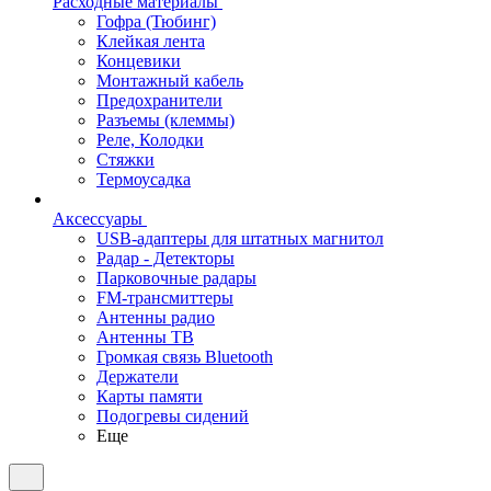
Расходные материалы
Гофра (Тюбинг)
Клейкая лента
Концевики
Монтажный кабель
Предохранители
Разъемы (клеммы)
Реле, Колодки
Стяжки
Термоусадка
Аксессуары
USB-адаптеры для штатных магнитол
Радар - Детекторы
Парковочные радары
FM-трансмиттеры
Антенны радио
Антенны ТВ
Громкая связь Bluetooth
Держатели
Карты памяти
Подогревы сидений
Еще