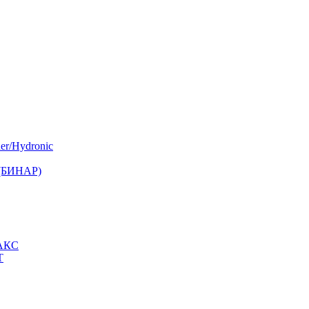
er/Hydronic
 (БИНАР)
МАКС
Т