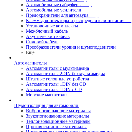
Автомобильные сабвуферы
Автомобильные усилители
Предохранители для автозвука
Клеммы, коннекторы и распределители питания
Установочные комплекты
Межблочный кабель
Акустический кабель
Силовой кабель
Преобразователи уровня и шумоподавители
Еще
Автомагнитолы
Автомагнитолы с мультимедиа
Автомагнитолы 2DIN без мультимедиа
Штатные головные устройства
Автомагнитолы 1DIN без CD
Автомагнитолы 1DIN с CD
Морские магнитолы
Шумоизоляция для автомобиля
Вибропоглощающие материалы
Звукопоглощающие материалы
Теплоизоляционные материалы
Противоскрипные материалы
Инструменты для монтажа шумоизоляции