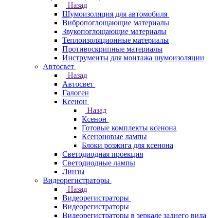
Назад
Шумоизоляция для автомобиля
Вибропоглощающие материалы
Звукопоглощающие материалы
Теплоизоляционные материалы
Противоскрипные материалы
Инструменты для монтажа шумоизоляции
Автосвет
Назад
Автосвет
Галоген
Ксенон
Назад
Ксенон
Готовые комплекты ксенона
Ксеноновые лампы
Блоки розжига для ксенона
Светодиодная проекция
Светодиодные лампы
Линзы
Видеорегистраторы
Назад
Видеорегистраторы
Видеорегистраторы
Видеорегистраторы в зеркале заднего вида