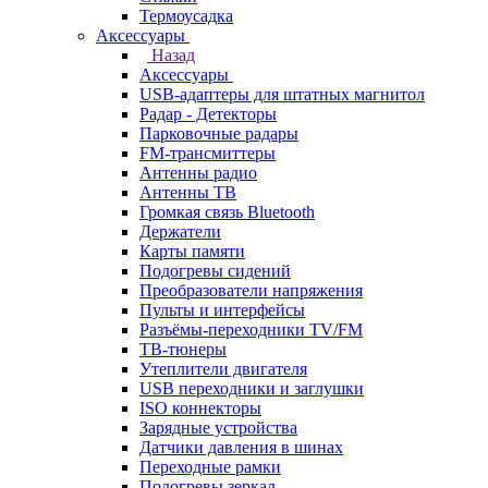
Термоусадка
Аксессуары
Назад
Аксессуары
USB-адаптеры для штатных магнитол
Радар - Детекторы
Парковочные радары
FM-трансмиттеры
Антенны радио
Антенны ТВ
Громкая связь Bluetooth
Держатели
Карты памяти
Подогревы сидений
Преобразователи напряжения
Пульты и интерфейсы
Разъёмы-переходники TV/FM
ТВ-тюнеры
Утеплители двигателя
USB переходники и заглушки
ISO коннекторы
Зарядные устройства
Датчики давления в шинах
Переходные рамки
Подогревы зеркал