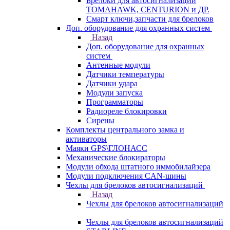
Брелоки для автосигнализаций
TOMAHAWK, CENTURION и ДР.
Смарт ключи,запчасти для брелоков
Доп. оборудование для охранных систем
Назад
Доп. оборудование для охранных
систем
Антенные модули
Датчики температуры
Датчики удара
Модули запуска
Программаторы
Радиореле блокировки
Сирены
Комплекты центрального замка и
активаторы
Маяки GPS\ГЛОНАСС
Механические блокираторы
Модули обхода штатного иммобилайзера
Модули подключения CAN-шины
Чехлы для брелоков автосигнализаций
Назад
Чехлы для брелоков автосигнализаций
Чехлы для брелоков автосигнализаций