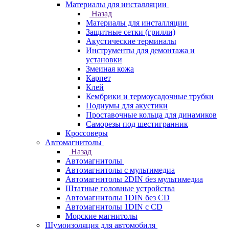
Материалы для инсталляции
Назад
Материалы для инсталляции
Защитные сетки (грилли)
Акустические терминалы
Инструменты для демонтажа и
установки
Змеиная кожа
Карпет
Клей
Кембрики и термоусадочные трубки
Подиумы для акустики
Проставочные кольца для динамиков
Саморезы под шестигранник
Кроссоверы
Автомагнитолы
Назад
Автомагнитолы
Автомагнитолы с мультимедиа
Автомагнитолы 2DIN без мультимедиа
Штатные головные устройства
Автомагнитолы 1DIN без CD
Автомагнитолы 1DIN с CD
Морские магнитолы
Шумоизоляция для автомобиля