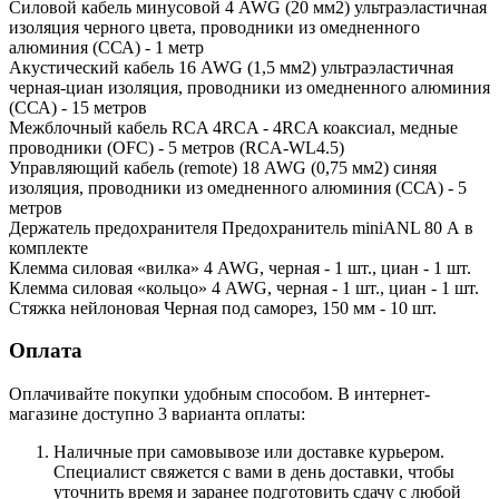
Силовой кабель минусовой 4 AWG (20 мм2) ультраэластичная
изоляция черного цвета, проводники из омедненного
алюминия (ССА) - 1 метр
Акустический кабель 16 AWG (1,5 мм2) ультраэластичная
черная-циан изоляция, проводники из омедненного алюминия
(ССА) - 15 метров
Межблочный кабель RCA 4RCA - 4RCA коаксиал, медные
проводники (OFC) - 5 метров (RCA-WL4.5)
Управляющий кабель (remote) 18 AWG (0,75 мм2) синяя
изоляция, проводники из омедненного алюминия (ССА) - 5
метров
Держатель предохранителя Предохранитель miniANL 80 А в
комплекте
Клемма силовая «вилка» 4 AWG, черная - 1 шт., циан - 1 шт.
Клемма силовая «кольцо» 4 AWG, черная - 1 шт., циан - 1 шт.
Стяжка нейлоновая Черная под саморез, 150 мм - 10 шт.
Оплата
Оплачивайте покупки удобным способом. В интернет-
магазине доступно 3 варианта оплаты:
Наличные при самовывозе или доставке курьером.
Специалист свяжется с вами в день доставки, чтобы
уточнить время и заранее подготовить сдачу с любой