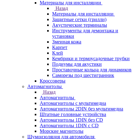
Материалы для инсталляции
Назад
Материалы для инсталляции
Защитные сетки (грилли)
Акустические терминалы
Инструменты для демонтажа и
установки
Змеиная кожа
Карпет
Клей
Кембрики и термоусадочные трубки
Подиумы для акустики
Проставочные кольца для динамиков
Саморезы под шестигранник
Кроссоверы
Автомагнитолы
Назад
Автомагнитолы
Автомагнитолы с мультимедиа
Автомагнитолы 2DIN без мультимедиа
Штатные головные устройства
Автомагнитолы 1DIN без CD
Автомагнитолы 1DIN с CD
Морские магнитолы
Шумоизоляция для автомобиля