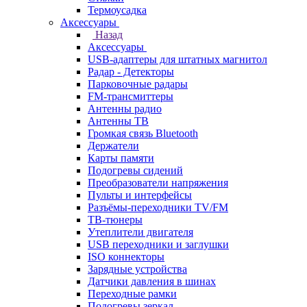
Термоусадка
Аксессуары
Назад
Аксессуары
USB-адаптеры для штатных магнитол
Радар - Детекторы
Парковочные радары
FM-трансмиттеры
Антенны радио
Антенны ТВ
Громкая связь Bluetooth
Держатели
Карты памяти
Подогревы сидений
Преобразователи напряжения
Пульты и интерфейсы
Разъёмы-переходники TV/FM
ТВ-тюнеры
Утеплители двигателя
USB переходники и заглушки
ISO коннекторы
Зарядные устройства
Датчики давления в шинах
Переходные рамки
Подогревы зеркал