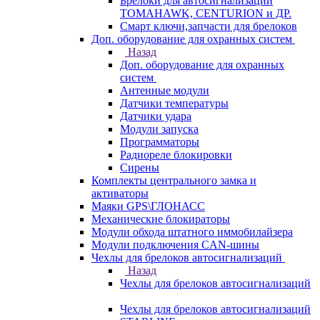
Брелоки для автосигнализаций
TOMAHAWK, CENTURION и ДР.
Смарт ключи,запчасти для брелоков
Доп. оборудование для охранных систем
Назад
Доп. оборудование для охранных
систем
Антенные модули
Датчики температуры
Датчики удара
Модули запуска
Программаторы
Радиореле блокировки
Сирены
Комплекты центрального замка и
активаторы
Маяки GPS\ГЛОНАСС
Механические блокираторы
Модули обхода штатного иммобилайзера
Модули подключения CAN-шины
Чехлы для брелоков автосигнализаций
Назад
Чехлы для брелоков автосигнализаций
Чехлы для брелоков автосигнализаций