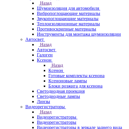
Назад
Шумоизоляция для автомобиля
Вибропоглощающие материалы
Звукопоглощающие материалы
Теплоизоляционные материалы
Противоскрипные материалы
Инструменты для монтажа шумоизоляции
Автосвет
Назад
Автосвет
Галоген
Ксенон
Назад
Ксенон
Готовые комплекты ксенона
Ксеноновые лампы
Блоки розжига для ксенона
Светодиодная проекция
Светодиодные лампы
Линзы
Видеорегистраторы
Назад
Видеорегистраторы
Видеорегистраторы
Видеорегистраторы в зеркале заднего вида