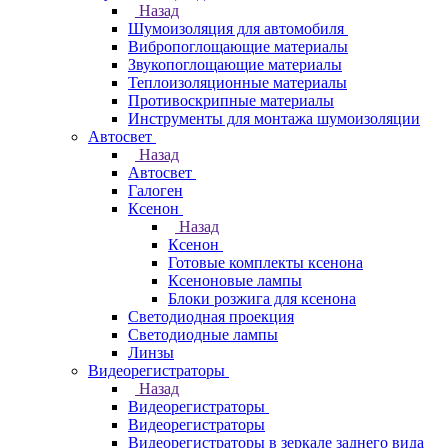
Назад
Шумоизоляция для автомобиля
Вибропоглощающие материалы
Звукопоглощающие материалы
Теплоизоляционные материалы
Противоскрипные материалы
Инструменты для монтажа шумоизоляции
Автосвет
Назад
Автосвет
Галоген
Ксенон
Назад
Ксенон
Готовые комплекты ксенона
Ксеноновые лампы
Блоки розжига для ксенона
Светодиодная проекция
Светодиодные лампы
Линзы
Видеорегистраторы
Назад
Видеорегистраторы
Видеорегистраторы
Видеорегистраторы в зеркале заднего вида