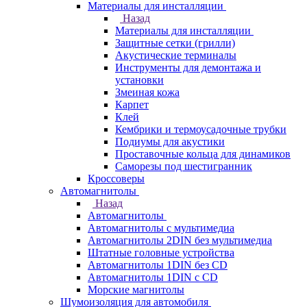
Материалы для инсталляции
Назад
Материалы для инсталляции
Защитные сетки (грилли)
Акустические терминалы
Инструменты для демонтажа и
установки
Змеиная кожа
Карпет
Клей
Кембрики и термоусадочные трубки
Подиумы для акустики
Проставочные кольца для динамиков
Саморезы под шестигранник
Кроссоверы
Автомагнитолы
Назад
Автомагнитолы
Автомагнитолы с мультимедиа
Автомагнитолы 2DIN без мультимедиа
Штатные головные устройства
Автомагнитолы 1DIN без CD
Автомагнитолы 1DIN с CD
Морские магнитолы
Шумоизоляция для автомобиля