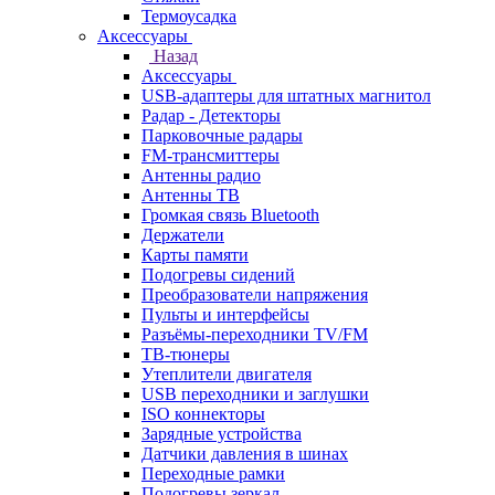
Термоусадка
Аксессуары
Назад
Аксессуары
USB-адаптеры для штатных магнитол
Радар - Детекторы
Парковочные радары
FM-трансмиттеры
Антенны радио
Антенны ТВ
Громкая связь Bluetooth
Держатели
Карты памяти
Подогревы сидений
Преобразователи напряжения
Пульты и интерфейсы
Разъёмы-переходники TV/FM
ТВ-тюнеры
Утеплители двигателя
USB переходники и заглушки
ISO коннекторы
Зарядные устройства
Датчики давления в шинах
Переходные рамки
Подогревы зеркал