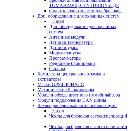
Брелоки для автосигнализаций
TOMAHAWK, CENTURION и ДР.
Смарт ключи,запчасти для брелоков
Доп. оборудование для охранных систем
Назад
Доп. оборудование для охранных
систем
Антенные модули
Датчики температуры
Датчики удара
Модули запуска
Программаторы
Радиореле блокировки
Сирены
Комплекты центрального замка и
активаторы
Маяки GPS\ГЛОНАСС
Механические блокираторы
Модули обхода штатного иммобилайзера
Модули подключения CAN-шины
Чехлы для брелоков автосигнализаций
Назад
Чехлы для брелоков автосигнализаций
Чехлы для брелоков автосигнализаций