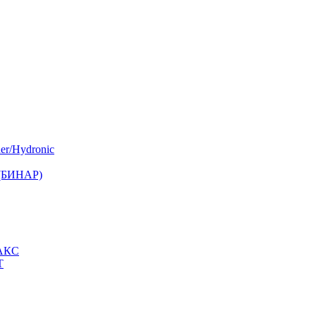
er/Hydronic
 (БИНАР)
МАКС
Т