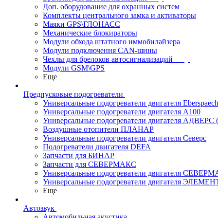
Доп. оборудование для охранных систем
Комплекты центрального замка и активаторы
Маяки GPS\ГЛОНАСС
Механические блокираторы
Модули обхода штатного иммобилайзера
Модули подключения CAN-шины
Чехлы для брелоков автосигнализаций
Модули GSM\GPS
Еще
Предпусковые подогреватели
Универсальные подогреватели двигателя Eberspaech
Универсальные подогреватели двигателя A100
Универсальные подогреватели двигателя АДВЕРС
Воздушные отопители ПЛАНАР
Универсальные подогреватели двигателя Северс
Подогреватели двигателя DEFA
Запчасти для БИНАР
Запчасти для СЕВЕРМАКС
Универсальные подогреватели двигателя СЕВЕР
Универсальные подогреватели двигателя ЭЛЕМЕН
Еще
Автозвук
Автомобильная акустика