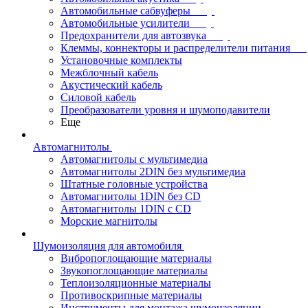
Автомобильные сабвуферы
Автомобильные усилители
Предохранители для автозвука
Клеммы, коннекторы и распределители питания
Установочные комплекты
Межблочный кабель
Акустический кабель
Силовой кабель
Преобразователи уровня и шумоподавители
Еще
Автомагнитолы
Автомагнитолы с мультимедиа
Автомагнитолы 2DIN без мультимедиа
Штатные головные устройства
Автомагнитолы 1DIN без CD
Автомагнитолы 1DIN с CD
Морские магнитолы
Шумоизоляция для автомобиля
Вибропоглощающие материалы
Звукопоглощающие материалы
Теплоизоляционные материалы
Противоскрипные материалы
Инструменты для монтажа шумоизоляции