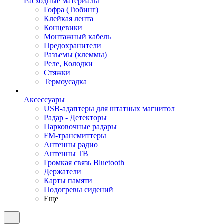
Расходные материалы
Гофра (Тюбинг)
Клейкая лента
Концевики
Монтажный кабель
Предохранители
Разъемы (клеммы)
Реле, Колодки
Стяжки
Термоусадка
Аксессуары
USB-адаптеры для штатных магнитол
Радар - Детекторы
Парковочные радары
FM-трансмиттеры
Антенны радио
Антенны ТВ
Громкая связь Bluetooth
Держатели
Карты памяти
Подогревы сидений
Еще