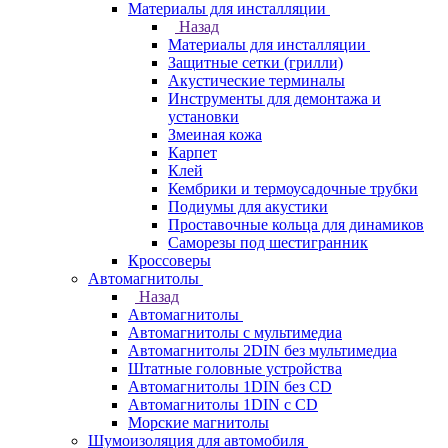
Материалы для инсталляции
Назад
Материалы для инсталляции
Защитные сетки (грилли)
Акустические терминалы
Инструменты для демонтажа и
установки
Змеиная кожа
Карпет
Клей
Кембрики и термоусадочные трубки
Подиумы для акустики
Проставочные кольца для динамиков
Саморезы под шестигранник
Кроссоверы
Автомагнитолы
Назад
Автомагнитолы
Автомагнитолы с мультимедиа
Автомагнитолы 2DIN без мультимедиа
Штатные головные устройства
Автомагнитолы 1DIN без CD
Автомагнитолы 1DIN с CD
Морские магнитолы
Шумоизоляция для автомобиля