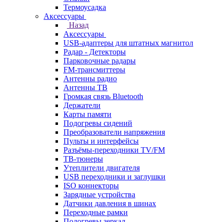
Термоусадка
Аксессуары
Назад
Аксессуары
USB-адаптеры для штатных магнитол
Радар - Детекторы
Парковочные радары
FM-трансмиттеры
Антенны радио
Антенны ТВ
Громкая связь Bluetooth
Держатели
Карты памяти
Подогревы сидений
Преобразователи напряжения
Пульты и интерфейсы
Разъёмы-переходники TV/FM
ТВ-тюнеры
Утеплители двигателя
USB переходники и заглушки
ISO коннекторы
Зарядные устройства
Датчики давления в шинах
Переходные рамки
Подогревы зеркал