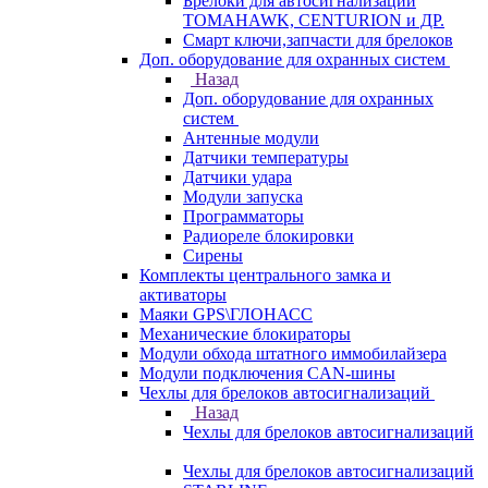
Брелоки для автосигнализаций
TOMAHAWK, CENTURION и ДР.
Смарт ключи,запчасти для брелоков
Доп. оборудование для охранных систем
Назад
Доп. оборудование для охранных
систем
Антенные модули
Датчики температуры
Датчики удара
Модули запуска
Программаторы
Радиореле блокировки
Сирены
Комплекты центрального замка и
активаторы
Маяки GPS\ГЛОНАСС
Механические блокираторы
Модули обхода штатного иммобилайзера
Модули подключения CAN-шины
Чехлы для брелоков автосигнализаций
Назад
Чехлы для брелоков автосигнализаций
Чехлы для брелоков автосигнализаций