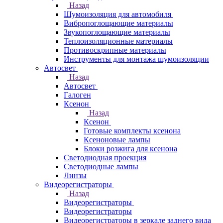
Назад
Шумоизоляция для автомобиля
Вибропоглощающие материалы
Звукопоглощающие материалы
Теплоизоляционные материалы
Противоскрипные материалы
Инструменты для монтажа шумоизоляции
Автосвет
Назад
Автосвет
Галоген
Ксенон
Назад
Ксенон
Готовые комплекты ксенона
Ксеноновые лампы
Блоки розжига для ксенона
Светодиодная проекция
Светодиодные лампы
Линзы
Видеорегистраторы
Назад
Видеорегистраторы
Видеорегистраторы
Видеорегистраторы в зеркале заднего вида