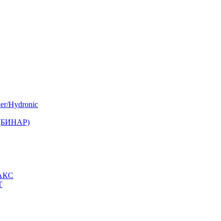
er/Hydronic
 (БИНАР)
МАКС
Т