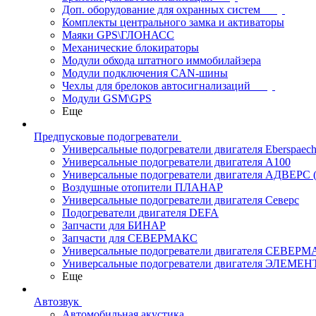
Доп. оборудование для охранных систем
Комплекты центрального замка и активаторы
Маяки GPS\ГЛОНАСС
Механические блокираторы
Модули обхода штатного иммобилайзера
Модули подключения CAN-шины
Чехлы для брелоков автосигнализаций
Модули GSM\GPS
Еще
Предпусковые подогреватели
Универсальные подогреватели двигателя Eberspaech
Универсальные подогреватели двигателя A100
Универсальные подогреватели двигателя АДВЕРС
Воздушные отопители ПЛАНАР
Универсальные подогреватели двигателя Северс
Подогреватели двигателя DEFA
Запчасти для БИНАР
Запчасти для СЕВЕРМАКС
Универсальные подогреватели двигателя СЕВЕР
Универсальные подогреватели двигателя ЭЛЕМЕН
Еще
Автозвук
Автомобильная акустика