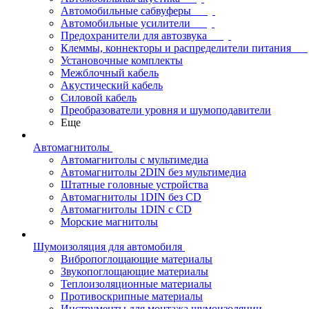
Автомобильные сабвуферы
Автомобильные усилители
Предохранители для автозвука
Клеммы, коннекторы и распределители питания
Установочные комплекты
Межблочный кабель
Акустический кабель
Силовой кабель
Преобразователи уровня и шумоподавители
Еще
Автомагнитолы
Автомагнитолы с мультимедиа
Автомагнитолы 2DIN без мультимедиа
Штатные головные устройства
Автомагнитолы 1DIN без CD
Автомагнитолы 1DIN с CD
Морские магнитолы
Шумоизоляция для автомобиля
Вибропоглощающие материалы
Звукопоглощающие материалы
Теплоизоляционные материалы
Противоскрипные материалы
Инструменты для монтажа шумоизоляции