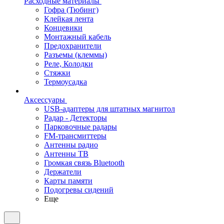
Расходные материалы
Гофра (Тюбинг)
Клейкая лента
Концевики
Монтажный кабель
Предохранители
Разъемы (клеммы)
Реле, Колодки
Стяжки
Термоусадка
Аксессуары
USB-адаптеры для штатных магнитол
Радар - Детекторы
Парковочные радары
FM-трансмиттеры
Антенны радио
Антенны ТВ
Громкая связь Bluetooth
Держатели
Карты памяти
Подогревы сидений
Еще